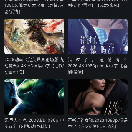
1080p.俄罗斯大尺度【剧情/喜
剧/动作/冒险】【成龙/廖凡】
剧/爱情】
2026动画《完美世界剧场版 九
错过了，遗憾吗？
劫焚天》4K.HD国语中字【动作/
2026.4K.1080p.国语中字【喜
动画/奇幻】
剧/爱情】
绿巨人浩克.2003.BD1080p.中
不听话的女孩.2023.1080p.俄语
英双字【剧情/动作/科幻】
中字【俄罗斯情色.大尺度】