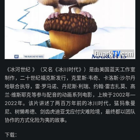
《冰河世纪 》（又名《冰川时代》）是由美国蓝天工作室
制作，二十世纪福克斯发行，克里斯·韦奇、卡洛斯·沙尔丹
哈联合执导，雷·罗马诺、丹尼斯·利瑞、约翰·雷吉扎莫、高
兰·维斯耶克等参与配音的动画系列电影，上映于2002年—
2022年。该片讲述了两百万年前的冰川时代，猛犸象曼
尼、树懒希德、剑齿虎迪亚戈应付灾难险境，最终都以团队
协作的方式化险为夷的故事。
下载：