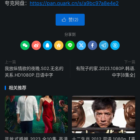
夸克网盘：
https://pan.quark.cn/s/a9bc97a8e4e2
赞(
2
)

分享到









上一篇
下一篇
我放纵情欲的夜晚.S02.无名的
有院子的家.2023.1080P.韩语.
关系.HD1080P.日语中字
中字[8集全]
相关推荐
开放式婚姻.2023.全10集.高清
十二生肖.2012.双语.1080p【喜