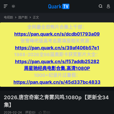




电视剧
国产剧
正文


全网最全恐怖片合集上千部：
https://pan.quark.cn/s/dcdb01793a09
张雪峰绝版高考志愿填报相关资源：
https://pan.quark.cn/s/39af406b57e1
1988-2026全98届奥斯卡获奖影片大全：
https://pan.quark.cn/s/f57addb25282
周星驰经典电影合集.高清1080P
1000+纪录片过暑假：
https://pan.quark.cn/s/45d337bc4833
2026.唐宫奇案之青雾风鸣.1080p【更新全34
集】
2026-02-24
评论(0)
赞(
0
)
