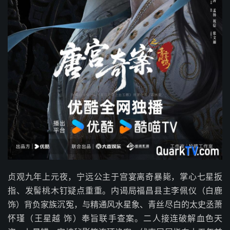
贞观九年上元夜，宁远公主于宫宴离奇暴毙，掌心七星扳
指、发髻桃木钉疑点重重。内谒局福昌县主李佩仪（白鹿
饰）背负家族沉冤，与精通风水星象、青丝尽白的太史丞萧
怀瑾（王星越 饰）奉旨联手查案。二人接连破解血色天