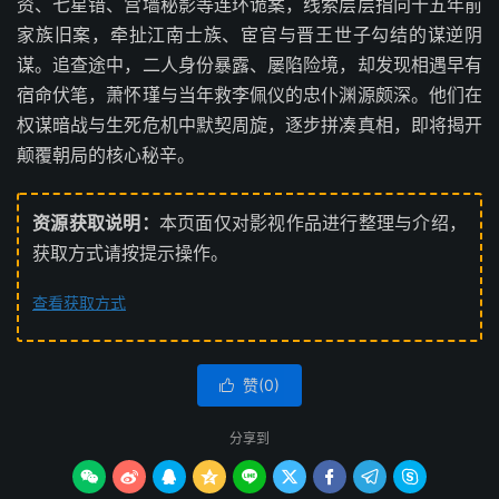
资、七星错、宫墙秘影等连环诡案，线索层层指向十五年前
家族旧案，牵扯江南士族、宦官与晋王世子勾结的谋逆阴
谋。追查途中，二人身份暴露、屡陷险境，却发现相遇早有
宿命伏笔，萧怀瑾与当年救李佩仪的忠仆渊源颇深。他们在
权谋暗战与生死危机中默契周旋，逐步拼凑真相，即将揭开
颠覆朝局的核心秘辛。
资源获取说明：
本页面仅对影视作品进行整理与介绍，
获取方式请按提示操作。
查看获取方式
赞(
0
)

分享到








