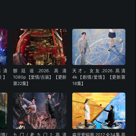
高清
御廷谣.2026.高清
天才，女友.2026.高清
侠 】
1080p【爱情/古装】【更新
4k【剧情/爱情】【更新第
第22集】
18集】
剧情/
九门/老九门2.高清
扁豆爱焖面.2017.全34集.高