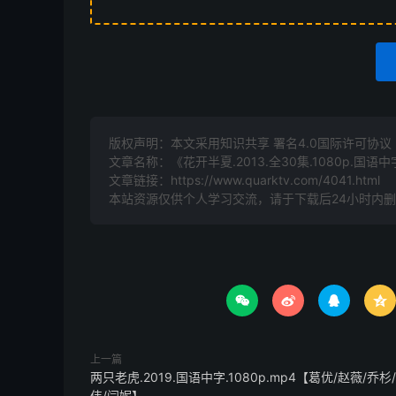
版权声明：本文采用知识共享 署名4.0国际许可协议 [B
文章名称：《花开半夏.2013.全30集.1080p.国语
文章链接：
https://www.quarktv.com/4041.html
本站资源仅供个人学习交流，请于下载后24小时内




上一篇
两只老虎.2019.国语中字.1080p.mp4【葛优/赵薇/乔杉
伟/闫妮】