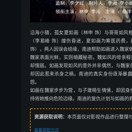
沿海小镇，孤女夏如画（林申 饰）与哥哥如风
（李易峰 饰）撞伤昏迷，夏如画为筹医药费
饰），两人因误会结缘，南迪帮助如画进入魏家
魏家表面光鲜，实则暗藏秘密。魏如风的母亲程
却懦弱。如画发现如风的意外并非偶然，与魏家
却因此惹来杀身之祸。南迪的真实身份逐渐暴
怨。
如画在魏家步步为营，与子建萌生情愫，却因身
持将她推向危险边缘。南迪的复仇计划与如画的
资源获取说明：
本页面仅对影视作品进行整理
查看获取方式