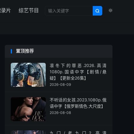

纪录片
综艺节目


置顶推荐
凛冬下的罪恶.2026.高清
1080p.国语中字【剧情/悬
疑】【更新全26集】
2026-08-09
不听话的女孩.2023.1080p.俄
语中字【俄罗斯情色.大尺度】
2026-08-08
九门/老九门2.高清