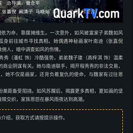
相依为命，靠摆摊维生。一次意外，如风被富家子弟魏如风
，孤身前往城市寻找真相。她偶遇神秘画家叶南迪（张嘉倪
做佣人，暗中调查如风的伤情。
秀秀（潘虹 饰）冷酷强势，弟弟魏子建（高梓淇 饰）温柔
的商业阴谋有关。她与南迪联手，揭开程秀秀的非法交易，
露，她不仅是画家，还背负着复仇的使命，与魏家有过往恩
份差距备受阻挠。如风苏醒后，揭露更多真相，夏如画的坚
救赎交织，家族恩怨在暴风雨夜达到高潮。
与介绍，获取方式请按提示操作。