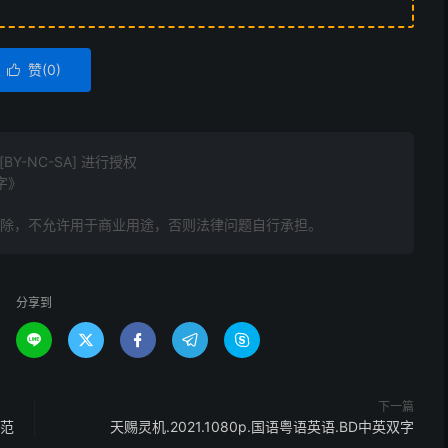
赞(
0
)

Y-NC-SA] 进行授权
中字》
删除，不允许用于商业用途，否则法律问题自行承担。
分享到





下一篇
/范
天赐灵机.2021.1080p.国语粤语英语.BD中英双字