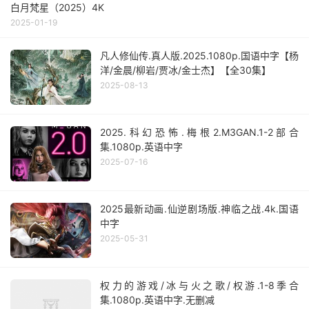
白月梵星（2025）4K
2025-01-19
凡人修仙传.真人版.2025.1080p.国语中字【杨
洋/金晨/柳岩/贾冰/金士杰】【全30集】
2025-08-13
2025.科幻恐怖.梅根2.M3GAN.1-2部合
集.1080p.英语中字
2025-07-16
2025最新动画.仙逆剧场版.神临之战.4k.国语
中字
2025-05-31
权力的游戏/冰与火之歌/权游.1-8季合
集.1080p.英语中字.无删减