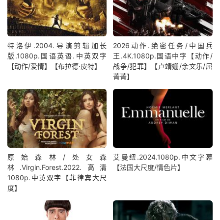
特洛伊.2004.导演剪辑加长
2026动作.绝密任务/中国兵
版.1080p.国语英语.中英双字
王.4K.1080p.国语中字【动作/
【动作/爱情】【布拉德·皮特】
战争/犯罪】【卢靖姗/余文乐/屈
菁菁】
原始森林/处女森
艾曼纽.2024.1080p.中文字幕
林.Virgin.Forest.2022.高清
【法国大尺度/情色片】
1080p.中英双字【菲律宾大尺
度】