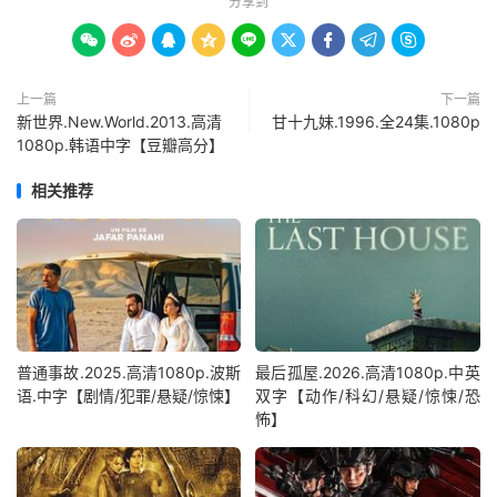
分享到









上一篇
下一篇
新世界.New.World.2013.高清
甘十九妹.1996.全24集.1080p
1080p.韩语中字【豆瓣高分】
相关推荐
普通事故.2025.高清1080p.波斯
最后孤屋.2026.高清1080p.中英
语.中字【剧情/犯罪/悬疑/惊悚】
双字【动作/科幻/悬疑/惊悚/恐
怖】