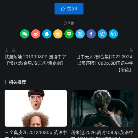
赞(
0
)

分享到









上一篇
下一篇
铁血娇娃.2013.1080P.国语中字
目中无人2部合集[2022.2024.
【邹兆龙/余男/安志杰/潘霜霜】
以眼还眼]1080p.BD国语中字
【谢苗】
相关推荐
三个臭皮匠.2012.1080p.英语中
利未记.2026.高清1080p.英语中