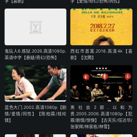
字【喜剧】
字【爱情/奇幻/恐怖/同性】
鬼玩人6.炼狱.2026.高清1080p.
西虹市首富.2018.高清4k【喜
英语中字【悬疑/奇幻/恐怖】
剧】【沈腾】
蓝色大门.2002.高清1080p【剧
黑社会2部.以和为
情/爱情/同性】【陈柏霖/桂纶
贵.2005.2006.高清1080p【犯
镁】
罪/剧情/惊悚】【古天乐/任达华/
张家辉/林家栋/林雪】