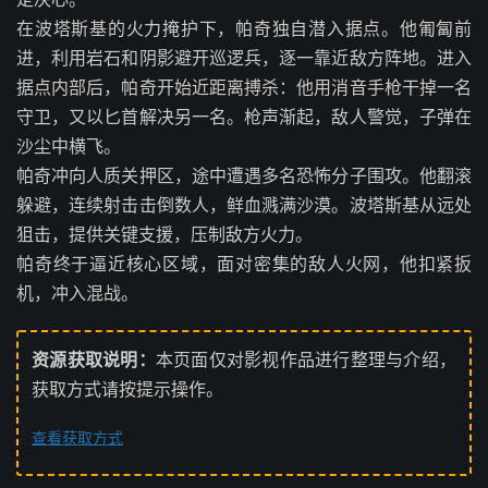
在波塔斯基的火力掩护下，帕奇独自潜入据点。他匍匐前
进，利用岩石和阴影避开巡逻兵，逐一靠近敌方阵地。进入
据点内部后，帕奇开始近距离搏杀：他用消音手枪干掉一名
守卫，又以匕首解决另一名。枪声渐起，敌人警觉，子弹在
沙尘中横飞。
帕奇冲向人质关押区，途中遭遇多名恐怖分子围攻。他翻滚
躲避，连续射击击倒数人，鲜血溅满沙漠。波塔斯基从远处
狙击，提供关键支援，压制敌方火力。
帕奇终于逼近核心区域，面对密集的敌人火网，他扣紧扳
机，冲入混战。
资源获取说明：
本页面仅对影视作品进行整理与介绍，
获取方式请按提示操作。
查看获取方式