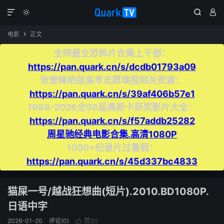




电影
正文

全网最全恐怖片合集上千部：
https://pan.quark.cn/s/dcdb01793a09
张雪峰绝版高考志愿填报相关资源：
https://pan.quark.cn/s/39af406b57e1
1988-2026全98届奥斯卡获奖影片大全：
https://pan.quark.cn/s/f57addb25282
周星驰经典电影合集.高清1080P
1000+纪录片过暑假：
https://pan.quark.cn/s/45d337bc4833
猫屎一号/越战狂想曲(短片).2010.BD1080P.
日语中字
2026-01-20
评论(0)
赞(
0
)
