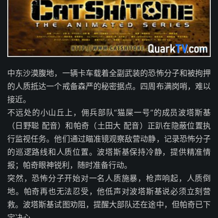
中东沙漠腹地，一辆卡车载着全副武装的恐怖分子和被拘押
的人质抵达一个戒备森严的秘密据点。四周布满岗哨，难以
接近。
不远处的小山丘上，佣兵部队“猫屎一号”的成员波塔斯基
（日野聪 配音）和帕奇（土田大 配音）正趴在隐蔽位置执
行监视任务。他们通过瞄准镜观察敌营动静，记录恐怖分子
的巡逻路线和人质位置。波塔斯基保持冷静，提供精准情
报；帕奇眼神锐利，随时准备行动。
突然，恐怖分子开始对一名人质施暴，枪声响起，人质倒
地。帕奇再也无法忍受，他低声对波塔斯基说必须立刻营
救。波塔斯基试图劝阻，提醒大部队还在途中，但帕奇已下
定决心。