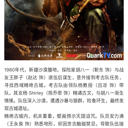
1980年代，新疆沙漠腹地，探险家胡八一（靳东 饰）与战
友王胖子（赵达 饰）退伍后谋生，意外接到考古队任务，
寻找西域精绝古城。考古队由领队杨教授（吕凉 饰）带
队，其女杨 Shirley（陈乔恩 饰）精通古文，与胡八一渐生
情愫。队伍深入沙漠，遭遇沙暴与狼群，险象环生，最终发
现古城遗址。
精绝古城内，机关重重，壁画预示灭国诅咒。队员安力满
（王永泉 饰）熟悉地形，却因贪念触碰禁忌，导致队伍接