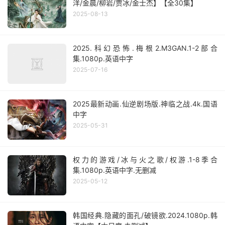
洋/金晨/柳岩/贾冰/金士杰】【全30集】
2025-08-13
2025.科幻恐怖.梅根2.M3GAN.1-2部合
集.1080p.英语中字
2025-07-16
2025最新动画.仙逆剧场版.神临之战.4k.国语
中字
2025-05-31
权力的游戏/冰与火之歌/权游.1-8季合
集.1080p.英语中字.无删减
2025-05-12
韩国经典.隐藏的面孔/破镜欲.2024.1080p.韩