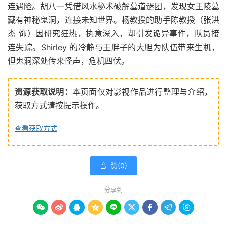
连遇险。胡八一凭借风水秘术破解墓道谜团，发现女王陵墓
藏有神秘鬼洞，连接未知世界。杨教授的助手陈教授（张洪
杰 饰）因研究狂热，执意深入，却引发诡异事件，队员接
连失踪。Shirley 的冷静与王胖子的大胆为队伍带来生机，
但鬼洞深处传来怪声，危机四伏。
资源获取说明：
本页面仅对影视作品进行整理与介绍，
获取方式请按提示操作。
查看获取方式
赞(
0
)

分享到








