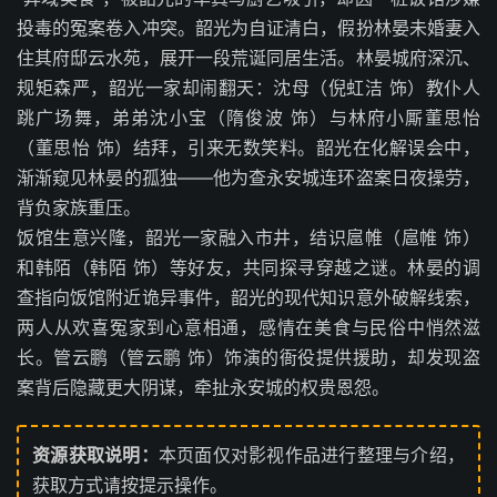
投毒的冤案卷入冲突。韶光为自证清白，假扮林晏未婚妻入
住其府邸云水苑，展开一段荒诞同居生活。林晏城府深沉、
规矩森严，韶光一家却闹翻天：沈母（倪虹洁 饰）教仆人
跳广场舞，弟弟沈小宝（隋俊波 饰）与林府小厮董思怡
（董思怡 饰）结拜，引来无数笑料。韶光在化解误会中，
渐渐窥见林晏的孤独——他为查永安城连环盗案日夜操劳，
背负家族重压。
饭馆生意兴隆，韶光一家融入市井，结识扈帷（扈帷 饰）
和韩陌（韩陌 饰）等好友，共同探寻穿越之谜。林晏的调
查指向饭馆附近诡异事件，韶光的现代知识意外破解线索，
两人从欢喜冤家到心意相通，感情在美食与民俗中悄然滋
长。管云鹏（管云鹏 饰）饰演的衙役提供援助，却发现盗
案背后隐藏更大阴谋，牵扯永安城的权贵恩怨。
资源获取说明：
本页面仅对影视作品进行整理与介绍，
获取方式请按提示操作。