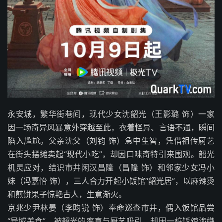
永安城，繁华街巷间，现代少女沈韶光（王影璐 饰）一家
因一场奇异风暴意外穿越至此，衣着怪异、言语不通，瞬间
陷入尴尬。父亲沈父（刘钧 饰）急中生智，凭借祖传厨艺
在街头摆摊卖起“现代小吃”，却因口味奇特引来围观。韶光
机灵应对，结识市井闲汉昌隆（昌隆 饰）和邻家少女冯小
妹（冯嘉怡 饰），三人合力开起小饭馆“韶光居”，以麻辣烫
和煎饼果子惊艳古人，生意渐火。
京兆少尹林晏（李昀锐 饰）奉命巡查市井，偶入饭馆品尝
“异域美食”，被韶光的率真与厨艺吸引，却因一桩饭馆涉嫌