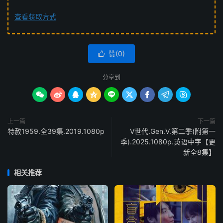
查看获取方式
赞(
0
)

分享到









上一篇
下一篇
特赦1959.全39集.2019.1080p
V世代.Gen.V.第二季(附第一
季).2025.1080p.英语中字【更
新全8集】
相关推荐