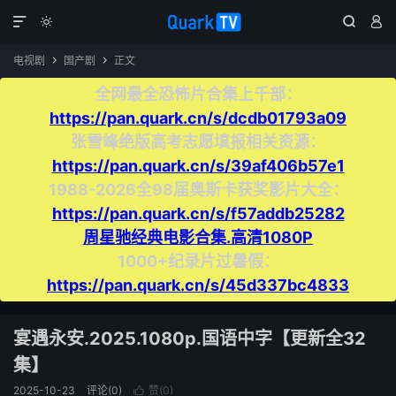




电视剧
国产剧
正文


全网最全恐怖片合集上千部：
https://pan.quark.cn/s/dcdb01793a09
张雪峰绝版高考志愿填报相关资源：
https://pan.quark.cn/s/39af406b57e1
1988-2026全98届奥斯卡获奖影片大全：
https://pan.quark.cn/s/f57addb25282
周星驰经典电影合集.高清1080P
1000+纪录片过暑假：
https://pan.quark.cn/s/45d337bc4833
宴遇永安.2025.1080p.国语中字【更新全32
集】
2025-10-23
评论(0)
赞(
0
)
