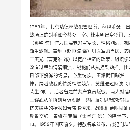
1959年，北京功德林战犯管理所，秋风萧瑟，
战场上的对手如今共处一室。杜聿明出身将门，
（奚望 饰）作为国民党71军军长，性格刚烈，
渐生波澜。黄维（赵恒煊 饰）则以军师自居，
王英光（曹克难 饰）以宽严相济的政策，组织学
改造过程如涓涓细流，战犯们从抗拒到动摇。杜
日部下投诚的场景，心生愧疚。王耀武目睹护士
悼，跨越敌我的情感悄然萌芽。黄维通过阅读《
荣生 饰），后者曾是前共产党员叛徒，两人对
王耀武从争执到互诉衷肠，共同面对思想的洗礼
抗美援朝的捷报如春雷般传来，战犯们亲眼见证
反省交织。黄维在康泽（米学东 饰）的陪伴下
巾。1959年国庆前夕，特赦名单公布，战犯们