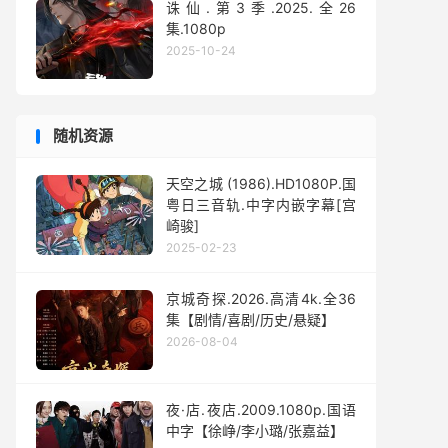
诛仙.第3季.2025.全26
集.1080p
2025-10-24
随机资源
天空之城 (1986).HD1080P.国
粤日三音轨.中字内嵌字幕[宫
崎骏]
2025-02-23
京城奇探.2026.高清4k.全36
集【剧情/喜剧/历史/悬疑】
2026-08-04
夜·店.夜店.2009.1080p.国语
中字【徐峥/李小璐/张嘉益】