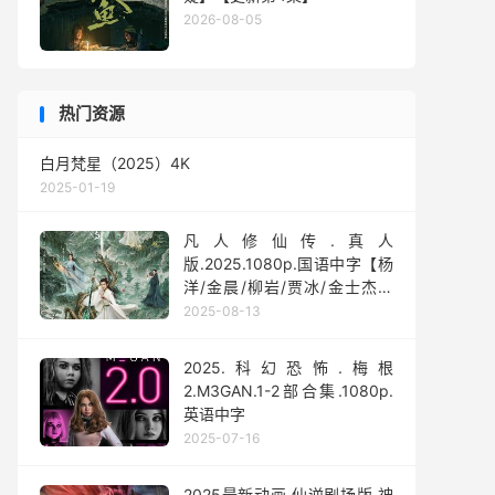
2026-08-05
热门资源
白月梵星（2025）4K
2025-01-19
凡人修仙传.真人
版.2025.1080p.国语中字【杨
洋/金晨/柳岩/贾冰/金士杰】
【全30集】
2025-08-13
2025.科幻恐怖.梅根
2.M3GAN.1-2部合集.1080p.
英语中字
2025-07-16
2025最新动画.仙逆剧场版.神