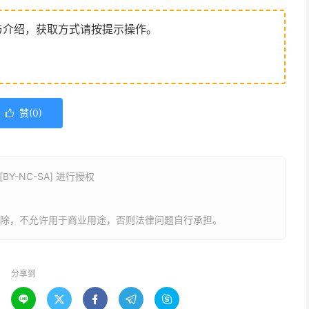
与介绍，获取方式请按提示操作。
赞(
0
)

Y-NC-SA] 进行授权
删除，不允许用于商业用途，否则法律问题自行承担。
分享到




