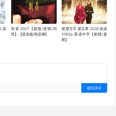
5.高
刺青.2007【剧情/爱情/同
绝望写手.第五季.2026.高清
性】【梁洛施/杨丞琳】
1080p.英语中字【剧情/喜
剧】
提交评论