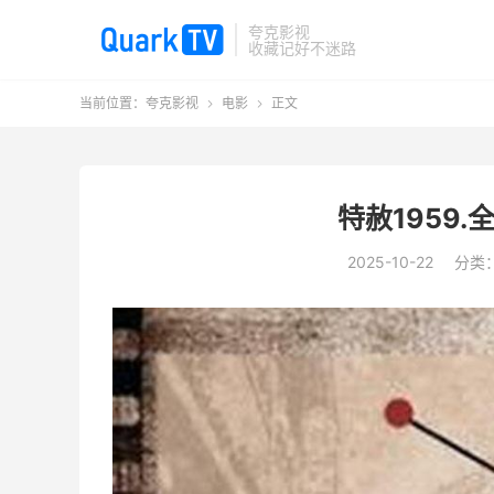
夸克影视
收藏记好不迷路
当前位置：
夸克影视
电影
正文


特赦1959.全
2025-10-22
分类