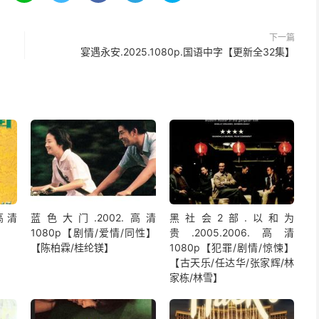
下一篇
宴遇永安.2025.1080p.国语中字【更新全32集】
高清
蓝色大门.2002.高清
黑社会2部.以和为
1080p【剧情/爱情/同性】
贵.2005.2006.高清
【陈柏霖/桂纶镁】
1080p【犯罪/剧情/惊悚】
【古天乐/任达华/张家辉/林
家栋/林雪】