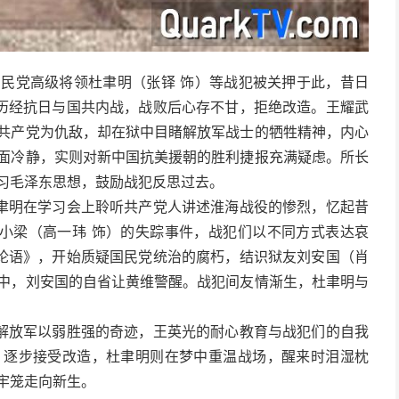
国民党高级将领杜聿明（张铎 饰）等战犯被关押于此，昔日
历经抗日与国共内战，战败后心存不甘，拒绝改造。王耀武
视共产党为仇敌，却在狱中目睹解放军战士的牺牲精神，内心
表面冷静，实则对新中国抗美援朝的胜利捷报充满疑虑。所长
习毛泽东思想，鼓励战犯反思过去。
聿明在学习会上聆听共产党人讲述淮海战役的惨烈，忆起昔
小梁（高一玮 饰）的失踪事件，战犯们以不同方式表达哀
论语》，开始质疑国民党统治的腐朽，结识狱友刘安国（肖
话中，刘安国的自省让黄维警醒。战犯间友情渐生，杜聿明与
。
解放军以弱胜强的奇迹，王英光的耐心教育与战犯们的自我
，逐步接受改造，杜聿明则在梦中重温战场，醒来时泪湿枕
从牢笼走向新生。