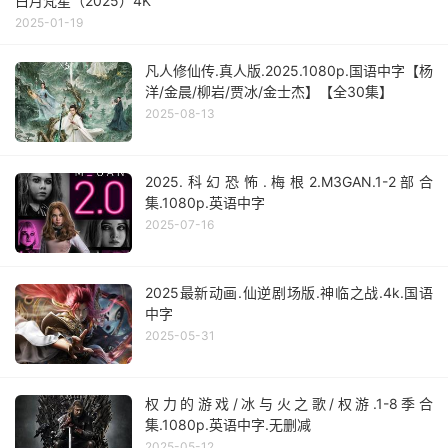
白月梵星（2025）4K
2025-01-19
凡人修仙传.真人版.2025.1080p.国语中字【杨
洋/金晨/柳岩/贾冰/金士杰】【全30集】
2025-08-13
2025.科幻恐怖.梅根2.M3GAN.1-2部合
集.1080p.英语中字
2025-07-16
2025最新动画.仙逆剧场版.神临之战.4k.国语
中字
2025-05-31
权力的游戏/冰与火之歌/权游.1-8季合
集.1080p.英语中字.无删减
2025-05-12