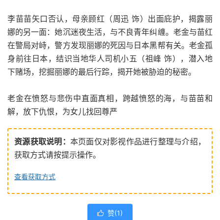
李苗苗矢口否认，母亲顾红（周迅 饰）出面庇护，揭露丽
娜的另一面：她沉迷夜生活，与不良青年纠缠。老金与苗红
在警局对峙，警方发现丽娜的死因与日本黑帮有关。老金孤
身前往日本，结识当地华人司机小五（祖峰 饰），潜入地
下赌场，挖掘丽娜的最后行踪，揭开她被胁迫的秘密。
老金在愤怒与悲伤中直面真相，跨越愤怒的海，与苗苗和
解，放下仇恨，为女儿找回尊严
资源获取说明：
本页面仅对影视作品进行整理与介绍，
获取方式请按提示操作。
查看获取方式
赞(
1
)
