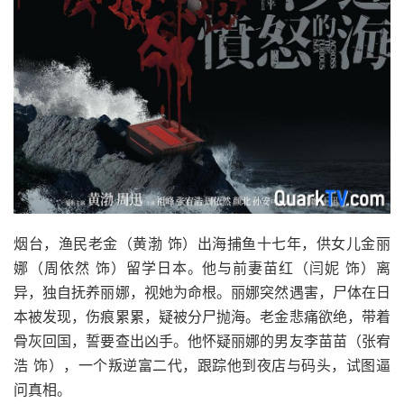
烟台，渔民老金（黄渤 饰）出海捕鱼十七年，供女儿金丽
娜（周依然 饰）留学日本。他与前妻苗红（闫妮 饰）离
异，独自抚养丽娜，视她为命根。丽娜突然遇害，尸体在日
本被发现，伤痕累累，疑被分尸抛海。老金悲痛欲绝，带着
骨灰回国，誓要查出凶手。他怀疑丽娜的男友李苗苗（张宥
浩 饰），一个叛逆富二代，跟踪他到夜店与码头，试图逼
问真相。