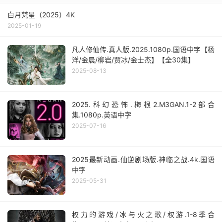
白月梵星（2025）4K
2025-01-19
凡人修仙传.真人版.2025.1080p.国语中字【杨
洋/金晨/柳岩/贾冰/金士杰】【全30集】
2025-08-13
2025.科幻恐怖.梅根2.M3GAN.1-2部合
集.1080p.英语中字
2025-07-16
2025最新动画.仙逆剧场版.神临之战.4k.国语
中字
2025-05-31
权力的游戏/冰与火之歌/权游.1-8季合