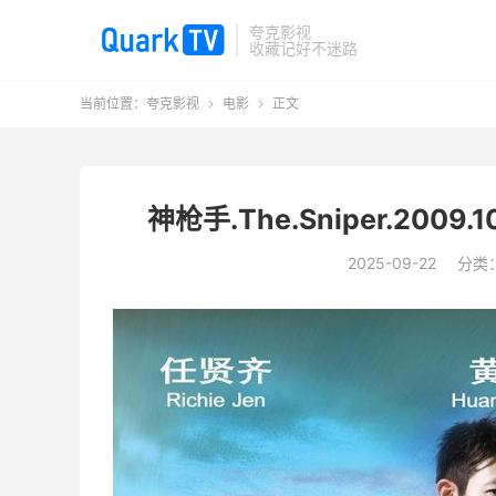
夸克影视
收藏记好不迷路
当前位置：
夸克影视
电影
正文


神枪手.The.Sniper.200
2025-09-22
分类