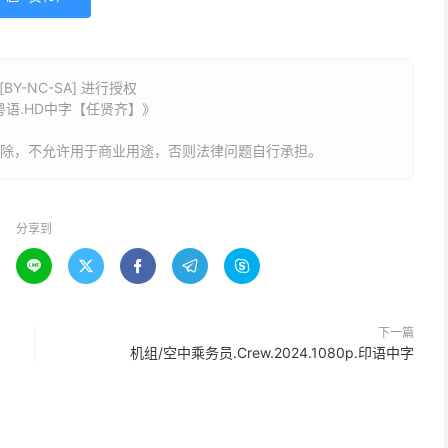
Y-NC-SA] 进行授权
.国语粤语.HD中字【任贤齐】》
删除，不允许用于商业用途，否则法律问题自行承担。
分享到





下一篇
机组/空中乘务员.Crew.2024.1080p.印语中字