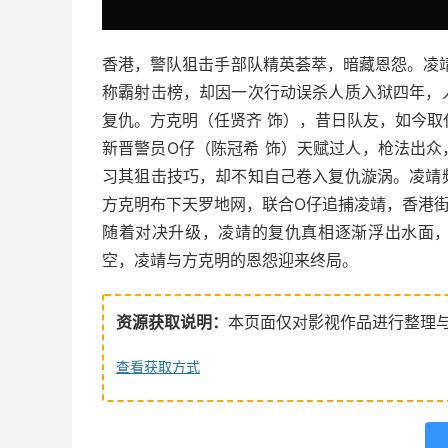
香港，警队狙击手部队精英荟萃，暗藏恩怨。凌
称霸射击榜，却因一次行动误杀人质入狱四年，
复仇。方克明（任贤齐 饰），昔日队友，如今
新晋警员O仔（陈冠希 饰）天赋过人，枪法出
习其狙击技巧，却不知自己卷入复仇漩涡。凌靖
方克明布下天罗地网，联合O仔追捕凌靖，香港
随着对决升级，凌靖的复仇真相逐渐浮出水面
空，凌靖与方克明的恩怨迎来终局。
资源获取说明：
本页面仅对影视作品进行整理
查看获取方式