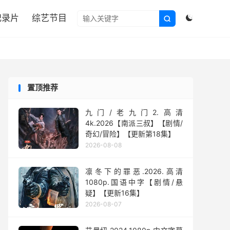

纪录片
综艺节目


置顶推荐
九门/老九门2.高清
4k.2026【南派三叔】【剧情/
奇幻/冒险】【更新第18集】
2026-08-08
凛冬下的罪恶.2026.高清
1080p.国语中字【剧情/悬
疑】【更新16集】
2026-08-07