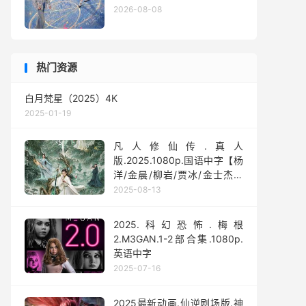
2026-08-08
热门资源
白月梵星（2025）4K
2025-01-19
凡人修仙传.真人
版.2025.1080p.国语中字【杨
洋/金晨/柳岩/贾冰/金士杰】
【全30集】
2025-08-13
2025.科幻恐怖.梅根
2.M3GAN.1-2部合集.1080p.
英语中字
2025-07-16
2025最新动画.仙逆剧场版.神