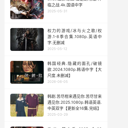
临之战.4k.国语中字
2025-05-31
权力的游戏/冰与火之歌/权
游.1-8季合集.1080p.英语中
字.无删减
2025-05-12
韩国经典.隐藏的面孔/破镜
欲.2024.1080p.韩语中字【大
尺度.未删减】
2026-06-05
韩剧.苦尽柑来遇见你.苦尽甘来
遇见你.2025.1080p.韩语英语.
中英双字【更新全16集.完结】
2025-03-29