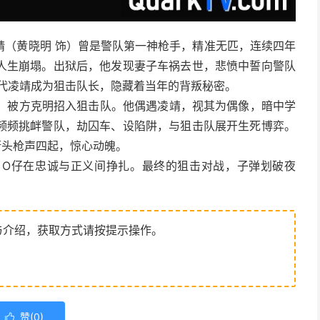
靖（黄晓明 饰）曾是警队第一神枪手，精准无匹，连续四年
人生崩塌。出狱后，他发现妻子车祸去世，悲愤中誓向警队
取代凌靖成为狙击队长，隐藏着当年的背叛秘密。
众，被方克明招入狙击队。他偶遇凌靖，视其为偶像，暗中学
频频挑衅警队，劫囚车、设陷阱，与狙击队展开生死博弈。
街头枪声四起，惊心动魄。
，O仔在忠诚与正义间挣扎。最终的狙击对战，子弹划破夜
与介绍，获取方式请按提示操作。
赞(
0
)
