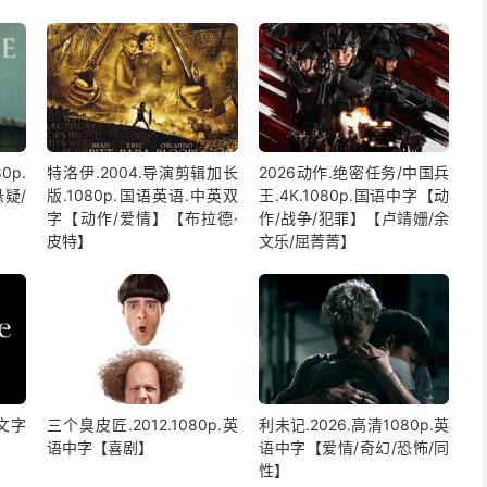
0p.
特洛伊.2004.导演剪辑加长
2026动作.绝密任务/中国兵
疑/
版.1080p.国语英语.中英双
王.4K.1080p.国语中字【动
字【动作/爱情】【布拉德·
作/战争/犯罪】【卢靖姗/余
皮特】
文乐/屈菁菁】
中文字
三个臭皮匠.2012.1080p.英
利未记.2026.高清1080p.英
】
语中字【喜剧】
语中字【爱情/奇幻/恐怖/同
性】