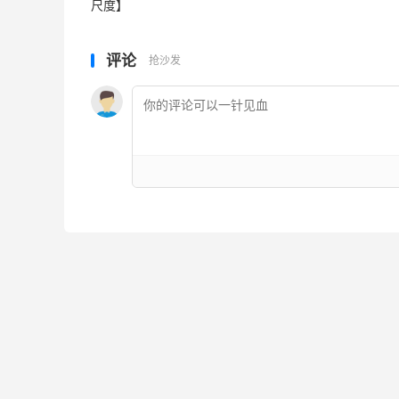
尺度】
评论
抢沙发