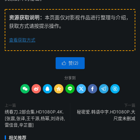
资源获取说明：
本页面仅对影视作品进行整理与介绍，
获取方式请按提示操作。
查看获取方式
赞(
2
)

分享到









上一篇
下一篇
绣春刀.2部合集.HD1080P.4K.
秘密爱.韩语中字.HD1080P.大
[张震,张译,王千源,杨幂,刘诗诗,
尺度未删减
雷佳音,辛芷蕾]
相关推荐