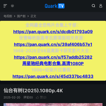




电视剧
国产剧
正文


全网最全恐怖片合集上千部：
https://pan.quark.cn/s/dcdb01793a09
张雪峰绝版高考志愿填报相关资源：
https://pan.quark.cn/s/39af406b57e1
1988-2026全98届奥斯卡获奖影片大全：
https://pan.quark.cn/s/f57addb25282
周星驰经典电影合集.高清1080P
1000+纪录片过暑假：
https://pan.quark.cn/s/45d337bc4833
仙台有树(2025).1080p.4K
2025-02-20
评论(0)
赞(
2
)
