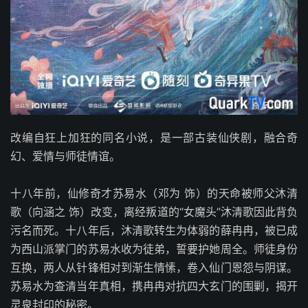
改编自狂上加狂的同名小说，是一部古装仙侠剧，融合奇
幻、爱情与师徒情谊。
十八年前，仙修奇才苏易水（邓为 饰）的天命被师父沐清
歌（向涵之 饰）改变，离经叛道的“女魔头”沐清歌因此背负
污名而死。十八年后，沐清歌转生为体弱的薛冉冉，被已成
为西山派掌门的苏易水收为徒弟，誓要护她周全。师徒身份
互换，两人从针锋相对到渐生情愫，卷入仙门恩怨与阴谋。
苏易水为查清当年真相，携冉冉对抗四大玄门的围剿，揭开
灵泉封印的秘密。