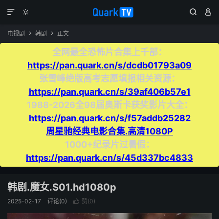




电视剧
韩剧
正文


全网最全恐怖片合集上千部：
https://pan.quark.cn/s/dcdb01793a09
张雪峰绝版高考志愿填报相关资源：
https://pan.quark.cn/s/39af406b57e1
1988-2026全98届奥斯卡获奖影片大全：
https://pan.quark.cn/s/f57addb25282
周星驰经典电影合集.高清1080P
1000+纪录片过暑假：
https://pan.quark.cn/s/45d337bc4833
韩剧.魔女.S01.hd1080p
2025-02-17
评论(0)
赞(
0
)
