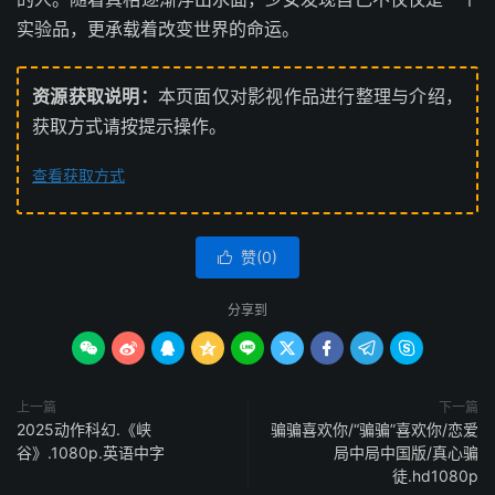
实验品，更承载着改变世界的命运。
资源获取说明：
本页面仅对影视作品进行整理与介绍，
获取方式请按提示操作。
查看获取方式
赞(
0
)

分享到









上一篇
下一篇
2025动作科幻.《峡
骗骗喜欢你/“骗骗”喜欢你/恋爱
谷》.1080p.英语中字
局中局中国版/真心骗
徒.hd1080p