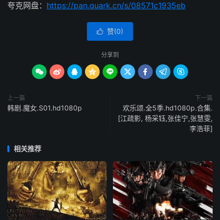
夸克网盘：
https://pan.quark.cn/s/08571c1935eb
赞(
0
)

分享到









上一篇
下一篇
韩剧.魔女.S01.hd1080p
欢乐颂.全5季.hd1080p.合集.
[江疏影, 杨采钰,张佳宁,张慧雯,
李浩菲]
相关推荐