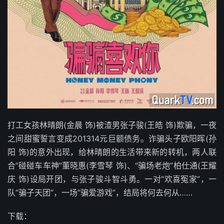
打工女孩林晴朗(金晨 饰)被渣男张子骏(王皓 饰)欺骗，一夜
之间甜蜜誓言变成201314元巨额债务。诈骗头子欧阳晖(孙
阳 饰)的意外出现，给林晴朗的生活带来新的转机，两人联
合“碰碰车车神”董晓惠(李雪琴 饰)、“骗场老炮”柏仕通(王耀
庆 饰)设局开团，与张子骏斗智斗勇。一对“欢喜冤家”，一
队“骗子天团”，一场“骗爱游戏”，结局将何去何从……
下载：