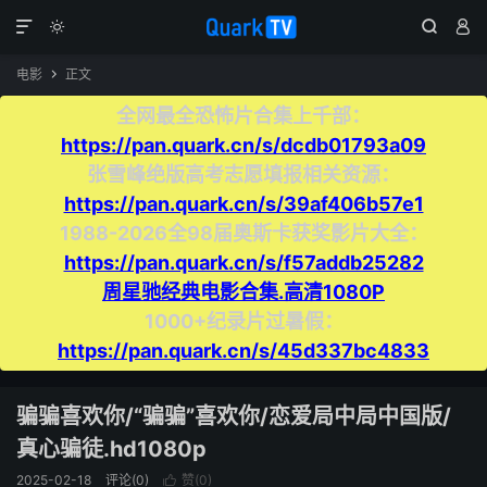




电影
正文

全网最全恐怖片合集上千部：
https://pan.quark.cn/s/dcdb01793a09
张雪峰绝版高考志愿填报相关资源：
https://pan.quark.cn/s/39af406b57e1
1988-2026全98届奥斯卡获奖影片大全：
https://pan.quark.cn/s/f57addb25282
周星驰经典电影合集.高清1080P
1000+纪录片过暑假：
https://pan.quark.cn/s/45d337bc4833
骗骗喜欢你/“骗骗”喜欢你/恋爱局中局中国版/
真心骗徒.hd1080p
2025-02-18
评论(0)
赞(
0
)
