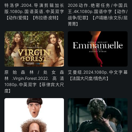
特洛伊.2004.导演剪辑加长
2026动作.绝密任务/中国兵
版.1080p.国语英语.中英双字
王.4K.1080p.国语中字【动作/
【动作/爱情】【布拉德·皮特】
战争/犯罪】【卢靖姗/余文乐/屈
菁菁】
原始森林/处女森
艾曼纽.2024.1080p.中文字幕
林.Virgin.Forest.2022.高清
【法国大尺度/情色片】
1080p.中英双字【菲律宾大尺
度】