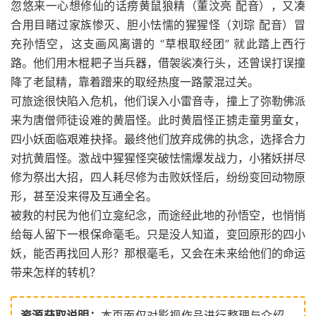
忽悠来一心想修仙的话痨黄鼠狼精（董汶亮 配音），又凑
合用目睹过家族惨灭、胆小怯懦的猩猩怪（刘琮 配音）冒
充孙悟空，这支画风离谱的 “草根取经团” 就此踏上西行
路。他们用木棍耙子当兵器，借袈裟凑行头，还曾误打误撞
降了老鼠精，靠着蹭来的取经热度一路蒙混过关。
可旅途很快陷入危机，他们误入小雷音寺，撞上了弥勒佛派
来为唐僧师徒设难的黄眉怪。此时黄眉怪正掳走童男童女，
四小妖面临艰难抉择。最终他们放弃成佛的执念，选择合力
对抗黄眉怪。激战中猩猩怪突破怯懦爆发战力，小猪妖拼尽
修为祭出大招，四人耗尽修为击败妖怪后，纷纷变回动物原
形，甚至没来得及互通全名。
被救的村民为他们立龛纪念，而途经此地的孙悟空，也悄悄
给每人留下一根保命毫毛。只是没人知道，变回原形的四小
妖，能否再找回人形？那根毫毛，又会在未来给他们的命运
带来怎样的转机？
资源获取说明：
本页面仅对影视作品进行整理与介绍，