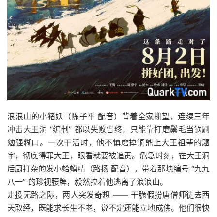
浪浪山的小猪妖（陈子平 配音）背着全家期望，连续三年
冲击大王洞 “编制” 都以失败告终，只能靠打磨鬃毛当锅刷
勉强糊口。一次干活时，他不慎磨掉铜鼎上大王祖辈的题
字，彻底得罪大王，眼看就要被追责。危急时刻，在大王洞
后厨打杂的发小蛤蟆精（路扬 配音），带着那块编号 “九九
八一” 的珍视腰牌，毅然拉着他逃离了浪浪山。
走投无路之际，两人突发奇想 —— 干脆假扮唐僧师徒去西
天取经，既能求长生不老，说不定还能立地成佛。他们很快