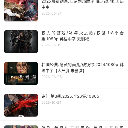
2025最新动画.仙逆剧场版.神临之战.4k.国语
中字
2025-05-31
权力的游戏/冰与火之歌/权游.1-8季合
集.1080p.英语中字.无删减
2025-05-12
韩国经典.隐藏的面孔/破镜欲.2024.1080p.韩
语中字【大尺度.未删减】
2026-06-05
诛仙.第3季.2025.全26集.1080p
2025-10-24
韩剧.苦尽柑来遇见你.苦尽甘来遇见