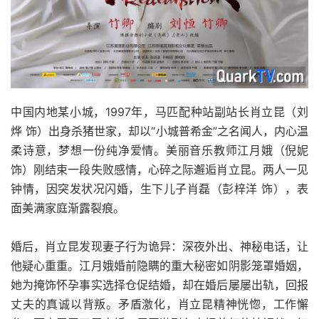
中国内地某小城，1997年，马匹配种站副站长肖立昆（刘
烨 饰）出身杀猪世家，却以“小城普希金”之名闻人，内心温
柔诗意，梦想一份纯净爱情。美丽音乐教师江月娥（倪妮
饰）刚结束一段失败感情，心碎之际邂逅肖立昆。两人一见
钟情，因突发状况闪婚，生下儿子肖磊（彭梓洋 饰），表
面美满家庭渐露裂痕。
婚后，肖立昆发现妻子行为诡异：深夜外出、神秘电话，让
他疑心重重。江月娥婚前隐瞒的重大秘密如阴影笼罩婚姻，
她为掩饰怀孕事实选择仓促结婚，却在婚后屡屡出轨，回报
丈夫的真诚以背叛。矛盾激化，肖立昆精神恍惚，工作懈