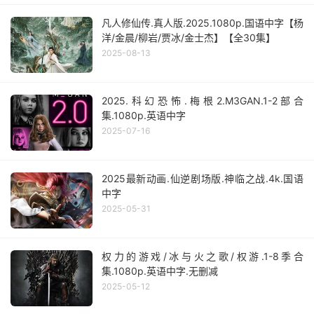
凡人修仙传.真人版.2025.1080p.国语中字【杨
洋/金晨/柳岩/贾冰/金士杰】【全30集】
2025-08-13
2025.科幻恐怖.梅根2.M3GAN.1-2部合
集.1080p.英语中字
2025-07-16
2025最新动画.仙逆剧场版.神临之战.4k.国语
中字
2025-05-31
权力的游戏/冰与火之歌/权游.1-8季合
集.1080p.英语中字.无删减
2025-05-12