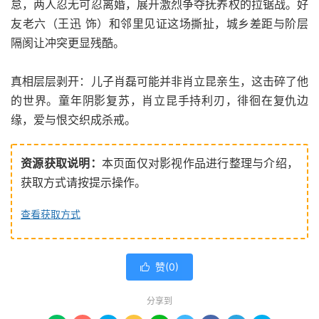
怠，两人忍无可忍离婚，展开激烈争夺抚养权的拉锯战。好
友老六（王迅 饰）和邻里见证这场撕扯，城乡差距与阶层
隔阂让冲突更显残酷。
真相层层剥开：儿子肖磊可能并非肖立昆亲生，这击碎了他
的世界。童年阴影复苏，肖立昆手持利刃，徘徊在复仇边
缘，爱与恨交织成杀戒。
资源获取说明：
本页面仅对影视作品进行整理与介绍，
获取方式请按提示操作。
查看获取方式
赞(
0
)

分享到