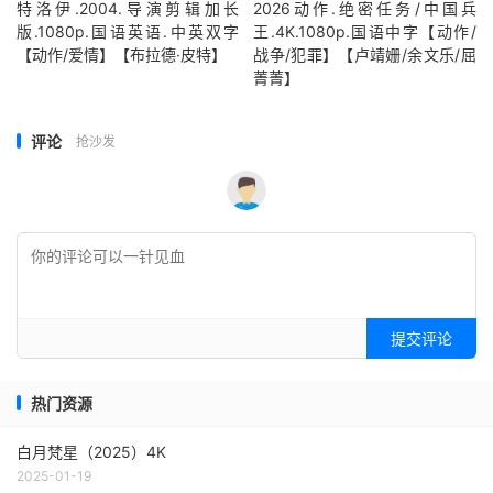
特洛伊.2004.导演剪辑加长
2026动作.绝密任务/中国兵
版.1080p.国语英语.中英双字
王.4K.1080p.国语中字【动作/
【动作/爱情】【布拉德·皮特】
战争/犯罪】【卢靖姗/余文乐/屈
菁菁】
评论
抢沙发
提交评论
热门资源
白月梵星（2025）4K
2025-01-19