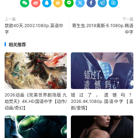









上一篇
下一篇
禁欲40天.2002.1080p.英语中
寄生虫.2019奥斯卡.1080p.韩语
字
中字
相关推荐
2026动画《完美世界剧场版 九
错过了，遗憾吗？
劫焚天》4K.HD国语中字【动作/
2026.4K.1080p.国语中字【喜
动画/奇幻】
剧/爱情】