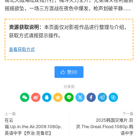
南北大战海陆双线开打，械斗火力全开，兄弟情义在利益前
摇摇欲坠，一场三方混战在夜色中爆发，枪声划破平静……
资源获取说明：
本页面仅对影视作品进行整理与介绍，
获取方式请按提示操作。
查看获取方式
赞(
0
)

分享到









上一篇
下一篇
在云
2025韩国灾难片.巨
端.Up.in.the.Air.2009.1080p.
洪.The.Great.Flood.1080p.韩
英语中字【乔治·克鲁尼】
语中字