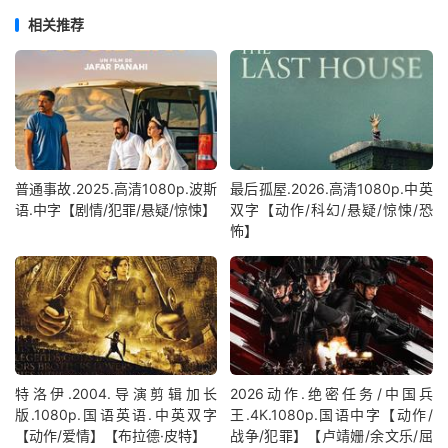
相关推荐
普通事故.2025.高清1080p.波斯
最后孤屋.2026.高清1080p.中英
语.中字【剧情/犯罪/悬疑/惊悚】
双字【动作/科幻/悬疑/惊悚/恐
怖】
特洛伊.2004.导演剪辑加长
2026动作.绝密任务/中国兵
版.1080p.国语英语.中英双字
王.4K.1080p.国语中字【动作/
【动作/爱情】【布拉德·皮特】
战争/犯罪】【卢靖姗/余文乐/屈