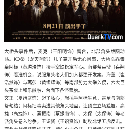
大桥头事件后，麦克（王阳明饰）离台，北部角头版图动
荡。KO桑（龙天翔饰）儿子离开后无心问事，大桥头靠毒
枭阿标（黄腾浩饰）接手空缺稳定军心。南部帮喜爷（喜翔
饰）看准机会，说服角头老大们加入都更开发案，海董（崔
浩然饰）与瑪莎（黄镫辉饰）等南部势力大举入侵，六大巨
头茶桌上和乐融融，台面下各怀鬼胎。
文正（夏靖庭饰）起了私心，想插手阿标生意，甚至与南部
帮勾结；阿标把毒卖进其他角头地盘，让顶庄立场尴尬。高
捷（高捷饰）、蔡振南（蔡振南饰）、太保（太保饰）等老
派角头卷入纷争，王识贤（王识贤饰）助攻北馆五虎反击。