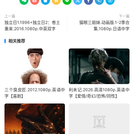









上一篇
下一篇
独立日1.1996+独立日2：卷土
猫眼三姐妹.动画版.1-2季合
重来.2016.1080p.中英双字
集.1080p.日语中字
相关推荐
三个臭皮匠.2012.1080p.英语中
利未记.2026.高清1080p.英语中
字【喜剧】
字【爱情/奇幻/恐怖/同性】