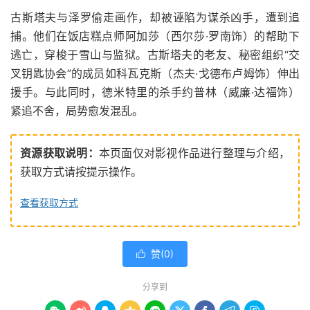
古斯塔夫与泽罗偷走画作，却被诬陷为谋杀凶手，遭到追
捕。他们在饭店糕点师阿加莎（西尔莎·罗南饰）的帮助下
逃亡，穿梭于雪山与监狱。古斯塔夫的老友、秘密组织“交
叉钥匙协会”的成员如科瓦克斯（杰夫·戈德布卢姆饰）伸出
援手。与此同时，德米特里的杀手约普林（威廉·达福饰）
紧追不舍，局势愈发混乱。
资源获取说明：
本页面仅对影视作品进行整理与介绍，
获取方式请按提示操作。
查看获取方式
赞(
0
)

分享到