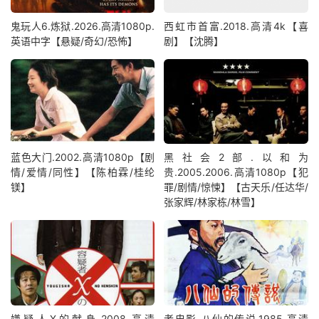
鬼玩人6.炼狱.2026.高清1080p.
西虹市首富.2018.高清4k【喜
英语中字【悬疑/奇幻/恐怖】
剧】【沈腾】
蓝色大门.2002.高清1080p【剧
黑社会2部.以和为
情/爱情/同性】【陈柏霖/桂纶
贵.2005.2006.高清1080p【犯
镁】
罪/剧情/惊悚】【古天乐/任达华/
张家辉/林家栋/林雪】
嫌疑人X的献身.2008.高清
老电影.八仙的传说.1985.高清