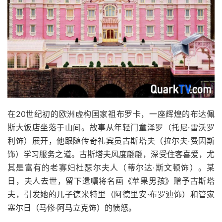
在20世纪初的欧洲虚构国家祖布罗卡，一座辉煌的布达佩
斯大饭店坐落于山间。故事从年轻门童泽罗（托尼·雷沃罗
利饰）展开，他跟随传奇礼宾员古斯塔夫（拉尔夫·费因斯
饰）学习服务之道。古斯塔夫风度翩翩，深受住客喜爱，尤
其是富有的老寡妇杜瑟尔夫人（蒂尔达·斯文顿饰）。某
日，夫人去世，留下遗嘱将名画《苹果男孩》赠予古斯塔
夫，引发她的儿子德米特里（阿德里安·布罗迪饰）和管家
塞尔日（马修·阿马立克饰）的愤怒。