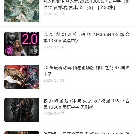
凡人修仙传.真人版.2025.1080p.国语中字【杨
洋/金晨/柳岩/贾冰/金士杰】【全30集】
2025-08-13
2025.科幻恐怖.梅根2.M3GAN.1-2部合
集.1080p.英语中字
2025-07-16
2025最新动画.仙逆剧场版.神临之战.4k.国语
中字
2025-05-31
权力的游戏/冰与火之歌/权游.1-8季合
集.1080p.英语中字.无删减
2025-05-12
韩国经典.隐藏的面孔/破镜欲.2024.1080p.韩