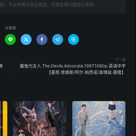
删除，不允许用于商业用途，否则法律问题自行承担。
分享到





下一篇
庚
魔鬼代言人.The.Devils.Advocate.1997.1080p.英语中字
【基努·里维斯/阿尔·帕西诺/查理兹·塞隆】