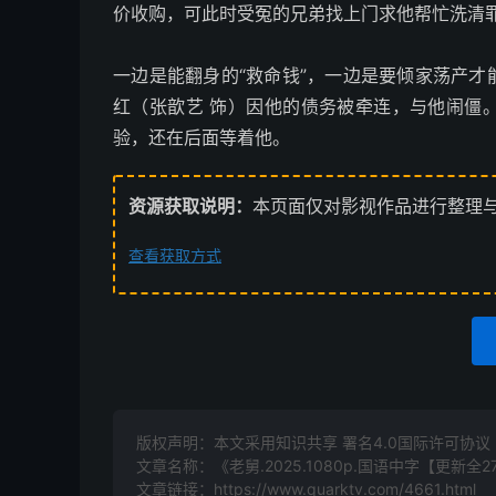
价收购，可此时受冤的兄弟找上门求他帮忙洗清
一边是能翻身的“救命钱”，一边是要倾家荡产
红（张歆艺 饰）因他的债务被牵连，与他闹僵
验，还在后面等着他。
资源获取说明：
本页面仅对影视作品进行整理
查看获取方式
版权声明：本文采用知识共享 署名4.0国际许可协议 [B
文章名称：《老舅.2025.1080p.国语中字【更新全
文章链接：
https://www.quarktv.com/4661.html