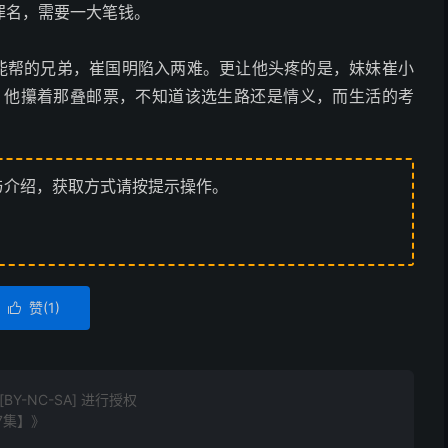
罪名，需要一大笔钱。
才能帮的兄弟，崔国明陷入两难。更让他头疼的是，妹妹崔小
。他攥着那叠邮票，不知道该选生路还是情义，而生活的考
与介绍，获取方式请按提示操作。
赞(
1
)

Y-NC-SA] 进行授权
27集】》