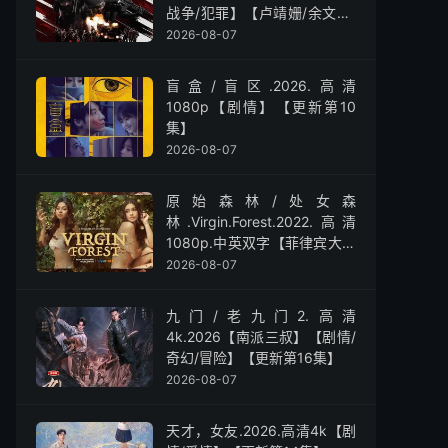
战争/犯罪】【卢靖姗/余文乐/
屈菁菁】
2026-08-07
盲盒/盲区.2026.高清
1080p【剧情】【更新第10
集】
2026-08-07
原始森林/处女森
林.Virgin.Forest.2022.高清
1080p.中英双字【菲律宾大尺
度】
2026-08-07
九门/老九门2.高清
4k.2026【南派三叔】【剧情/
奇幻/冒险】【更新第16集】
2026-08-07
天才，女友.2026.高清4k【剧