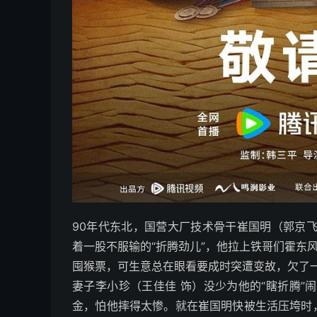
90年代东北，国营大厂技术骨干崔国明（郭京
着一股不服输的“折腾劲儿”，他拉上铁哥们霍东
囤猴票，可生意总在眼看要成时突遭变故，欠了
妻子李小珍（王佳佳 饰）没少为他的“瞎折腾”
金，怕他摔得太惨。就在崔国明快被生活压垮时