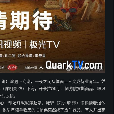
飞 饰）遭遇下岗潮，一夜之间从体面工人变成待业青年。凭
风（陈明昊 饰）下海，开卡拉OK厅、倒腾俄罗斯商品、跟风
一屁股债。
闹心，却始终默默撑起家；姥爷（刘佩琦 饰）偷偷攒着退休
，他早年随手收集的旧邮票突然成了热门藏品，有人开出高