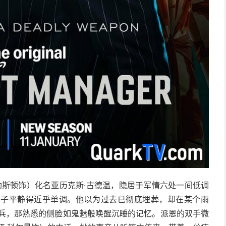
勒斯顿饰）化名亚历克斯·古德温，隐居于军情六处一间低调
日子平静得近乎单调。他以为过去已彻底埋葬，却在某个雨
佣兵，那熟悉的侧脸如鬼魅般唤醒沉睡的记忆。派恩的双手微