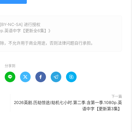
Y-NC-SA] 进行授权
80p.英语中字【更新全6集】》
删除，不允许用于商业用途，否则法律问题自行承担。
分享到





下一篇
2026英剧.历劫惊途/劫机七小时.第二季.含第一季.1080p.英
语中字【更新第3集】