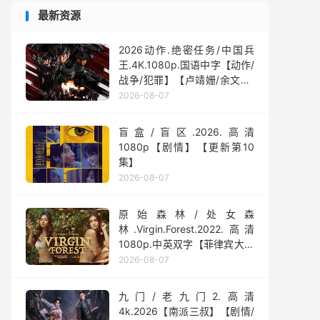
最新资源
2026动作.绝密任务/中国兵
王.4K.1080p.国语中字【动作/
战争/犯罪】【卢靖姗/余文乐/
屈菁菁】
2026-08-07
盲盒/盲区.2026.高清
1080p【剧情】【更新第10
集】
2026-08-07
原始森林/处女森
林.Virgin.Forest.2022.高清
1080p.中英双字【菲律宾大尺
度】
2026-08-07
九门/老九门2.高清
4k.2026【南派三叔】【剧情/