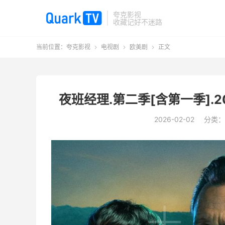
夸克影视
收藏记好不迷路
当前位置：
夸克影视
电视剧
欧美剧
正文



夜班经理.第二季[含第一季].2
2026-02-02
分类：