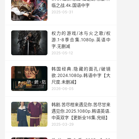
临之战.4k.国语中字
2025-05-31
权力的游戏/冰与火之歌/权
游.1-8季合集.1080p.英语中
字.无删减
2025-05-12
韩国经典.隐藏的面孔/破镜
欲.2024.1080p.韩语中字【大
尺度.未删减】
2026-06-05
韩剧.苦尽柑来遇见你.苦尽甘来
遇见你.2025.1080p.韩语英语.
中英双字【更新全16集.完结】
2025-03-29