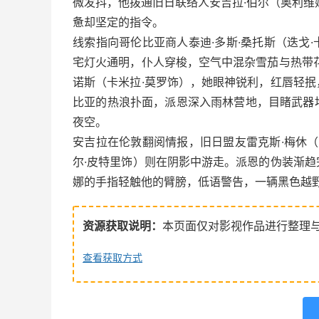
微发抖，他拨通旧日联络人安吉拉·伯尔（奥利维
惫却坚定的指令。
线索指向哥伦比亚商人泰迪·多斯·桑托斯（迭戈
宅灯火通明，仆人穿梭，空气中混杂雪茄与热带
诺斯（卡米拉·莫罗饰），她眼神锐利，红唇轻
比亚的热浪扑面，派恩深入雨林营地，目睹武器
夜空。
安吉拉在伦敦翻阅情报，旧日盟友雷克斯·梅休（
尔·皮特里饰）则在阴影中游走。派恩的伪装渐
娜的手指轻触他的臂膀，低语警告，一辆黑色越
资源获取说明：
本页面仅对影视作品进行整理
查看获取方式