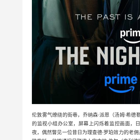
伦敦雾气缭绕的街巷，乔纳森·派恩（汤姆·希德
的监视小组办公室，屏幕上闪烁着监控画面，
夜，偶然瞥见一位昔日为理查德·罗珀效力的老