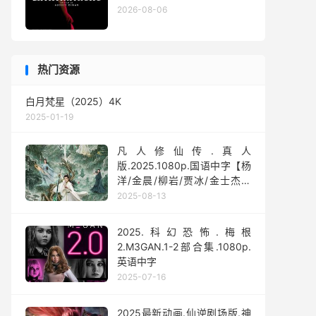
2026-08-06
热门资源
白月梵星（2025）4K
2025-01-19
凡人修仙传.真人
版.2025.1080p.国语中字【杨
洋/金晨/柳岩/贾冰/金士杰】
【全30集】
2025-08-13
2025.科幻恐怖.梅根
2.M3GAN.1-2部合集.1080p.
英语中字
2025-07-16
2025最新动画.仙逆剧场版.神