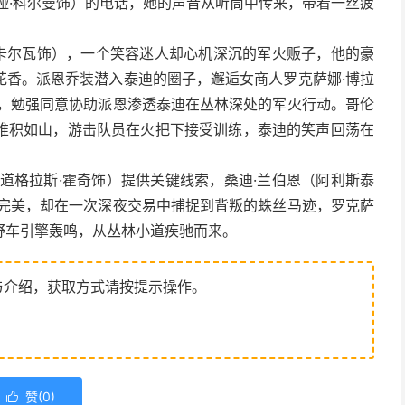
娅·科尔曼饰）的电话，她的声音从听筒中传来，带着一丝疲
·卡尔瓦饰），一个笑容迷人却心机深沉的军火贩子，他的豪
花香。派恩乔装潜入泰迪的圈子，邂逅女商人罗克萨娜·博拉
抿，勉强同意协助派恩渗透泰迪在丛林深处的军火行动。哥伦
堆积如山，游击队员在火把下接受训练，泰迪的笑声回荡在
道格拉斯·霍奇饰）提供关键线索，桑迪·兰伯恩（阿利斯泰
趋完美，却在一次深夜交易中捕捉到背叛的蛛丝马迹，罗克萨
野车引擎轰鸣，从丛林小道疾驰而来。
与介绍，获取方式请按提示操作。
赞(
0
)
