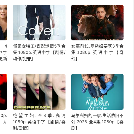
4
邻家女特工/谍影迷情5季合
女巫前线.塞勒姆要塞3季合
语中字
集.1080p.英语中字【剧情/
集.1080p.英语中字【奇
更新
动作/犯罪】
幻】
0p.
绝望主妇.全8季.高清
马尔科姆的一家.生活依旧不
-乔
1080p.英语中字【剧情/喜
公.2026.全4集.1080p【喜
剧/爱情】
剧】