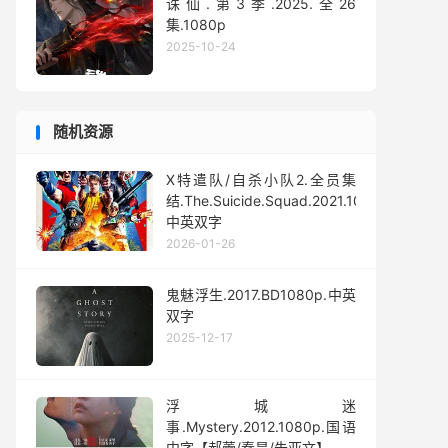
诛仙.第3季.2025.全26
集.1080p
2025-10-24
随机资源
X特遣队/自杀小队2.全员集
结.The.Suicide.Squad.2021.1080p.
中英双字
2026-01-26
鬼魅浮生.2017.BD1080p.中英
双字
2025-12-17
浮城迷
事.Mystery.2012.1080p.国语
中字【郝蕾/秦昊/朱亚文】