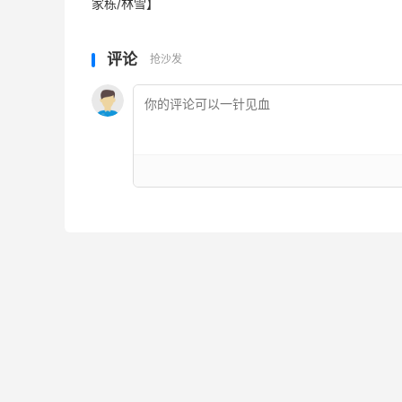
家栋/林雪】
评论
抢沙发