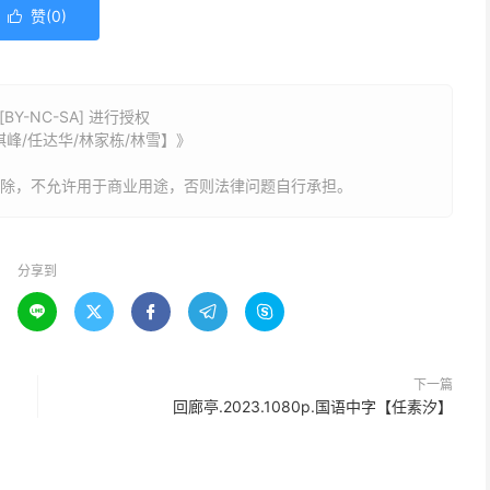
赞(
0
)

Y-NC-SA] 进行授权
杜琪峰/任达华/林家栋/林雪】》
删除，不允许用于商业用途，否则法律问题自行承担。
分享到





下一篇
回廊亭.2023.1080p.国语中字【任素汐】