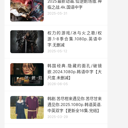
2025最新动画.仙逆剧场版.神
临之战.4k.国语中字
2025-05-31
权力的游戏/冰与火之歌/权
游.1-8季合集.1080p.英语中
字.无删减
2025-05-12
韩国经典.隐藏的面孔/破镜
欲.2024.1080p.韩语中字【大
尺度.未删减】
2026-06-05
韩剧.苦尽柑来遇见你.苦尽甘来
遇见你.2025.1080p.韩语英语.
中英双字【更新全16集.完结】
2025-03-29