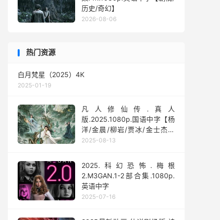
历史/奇幻】
2026-08-06
热门资源
白月梵星（2025）4K
2025-01-19
凡人修仙传.真人
版.2025.1080p.国语中字【杨
洋/金晨/柳岩/贾冰/金士杰】
【全30集】
2025-08-13
2025.科幻恐怖.梅根
2.M3GAN.1-2部合集.1080p.
英语中字
2025-07-16