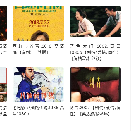
.高清
西虹市首富.2018.高清
蓝色大门.2002.高清
疑/奇
4k【喜剧】【沈腾】
1080p【剧情/爱情/同性】
【陈柏霖/桂纶镁】
.高清
老电影.八仙的传说.1985.高
刺青.2007【剧情/爱情/同
野圭
清1080p
性】【梁洛施/杨丞琳】