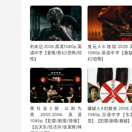
利未记.2026.高清1080p.英
鬼玩人6.炼狱.2026
语中字【爱情/奇幻/恐怖/同
1080p.英语中字【悬
性】
幻/恐怖】
黑社会2部.以和为
嫌疑人X的献身.2008
贵.2005.2006.高清
1080p.日语中字【东
1080p【犯罪/剧情/惊悚】
吾】【犯罪/剧情/悬疑】
【古天乐/任达华/张家辉/林