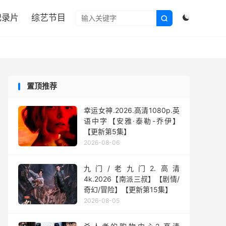

纪录片
综艺节目


置顶推荐
幸运女神.2026.高清1080p.英
语中字【安雅·泰勒-乔伊】
【更新第5集】
2026-08-06
九门/老九门2.高清
4k.2026【南派三叔】【剧情/
奇幻/冒险】【更新第15集】
2026-08-05