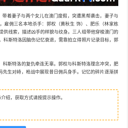
饰）带着妻子与两个女儿在澳门度假，突遭黑帮袭击，妻子与
，雇佣三名本地杀手：郭权（黄秋生 饰）、肥乐（林家栋
忆提供线索，描述凶手的样貌与纹身。三人组带他穿梭澳门的
）。科斯特洛因脑伤记忆衰退，需靠拍立得照片记录目标，郭
，科斯特洛的复仇牵连无辜。郭权与科斯特洛理念冲突，肥
冯先生对峙，枪战中展现昔日佣兵身手。记忆的碎片逐渐拼
与介绍，获取方式请按提示操作。