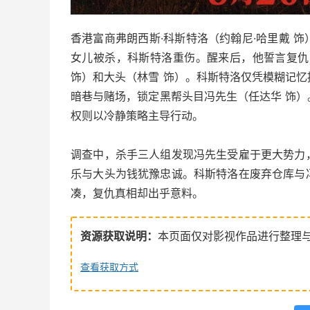
香港富商弗朗西斯·科斯特洛（约翰尼·哈里戴 
女儿被杀，科斯特洛重伤。醒来后，他誓言复仇
饰）和大头（林雪 饰）。科斯特洛仅凭模糊记
暗巷与赌场，锁定黑帮头目冯先生（任达华 饰
权则以冷静策略主导行动。
调查中，杀手三人组发现冯先生受雇于更大势力
乐与大头为钱犹豫忠诚。科斯特洛在废弃仓库与
凑，复仇真相却出乎意料。
资源获取说明：
本页面仅对影视作品进行整理
查看获取方式