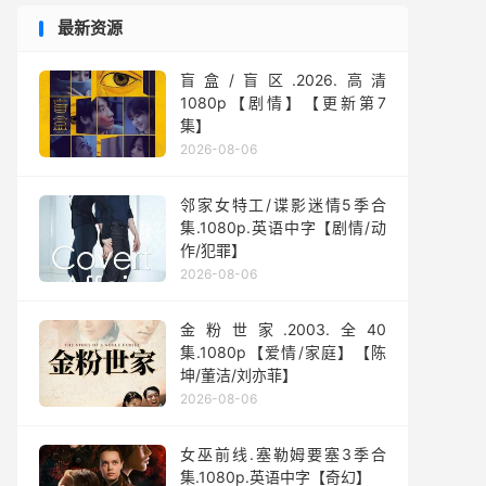
最新资源
盲盒/盲区.2026.高清
1080p【剧情】【更新第7
集】
2026-08-06
邻家女特工/谍影迷情5季合
集.1080p.英语中字【剧情/动
作/犯罪】
2026-08-06
金粉世家.2003.全40
集.1080p【爱情/家庭】【陈
坤/董洁/刘亦菲】
2026-08-06
女巫前线.塞勒姆要塞3季合
集.1080p.英语中字【奇幻】