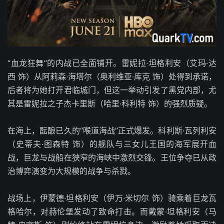
“血龙狂舞”的内战已全面铺开。雷妮拉·坦格利安（艾玛·达
西 饰）从阿莉森·海塔尔（奥利维亚·库克 饰）处得到承诺，
后者将为她打开君临城门，但这一举动引发了黑党内部，尤
其是雷妮拉之子杰卡里斯（哈里·科利特 饰）的强烈质疑。
在海上，酝酿已久的“喉道海战”正式爆发。科利斯·瓦列利安
（史蒂夫·图森特 饰）的舰队与三女儿王国的海军展开血
战，巨龙与战船在狭窄的海峡中激烈交锋。王位争夺已从政
治博弈演变为大规模的战争与杀戮。
战场上，伊蒙德·坦格利安（伊万·米切尔 饰）骑乘着巨龙瓦
格哈尔，对赫伦堡发动了致命打击。而戴蒙·坦格利安（马