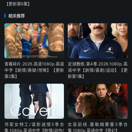
【更新第6集】
相关推荐
青春碎片.2026.高清1080p.英语
足球教练.第4季.2026.1080p.英
中字【剧情/悬疑/惊悚】【更新
语中字【剧情/喜剧/运动】【更
第2集】
新第1集】
邻家女特工/谍影迷情5季合
女巫前线.塞勒姆要塞3季合
集.1080p.英语中字【剧情/动作/
集.1080p.英语中字【奇幻】