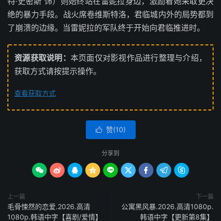
特·史密斯 饰）则始终站在雷妮拉身边，激励着她采取更决
绝的暴力手段。战火席卷维斯特洛，君临城内外的局势都到
了崩溃的边缘。当雷妮拉的军队终于开始向君临推进时。
资源获取说明：
本页面仅对影视作品进行整理与介绍，
获取方式请按提示操作。
查看获取方式
赞(
10
)

分享到









上一篇
下一篇
毛骨悚然的恋爱.2026.高清
公寓黑风暴.2026.高清1080p.
1080p.韩语中字【喜剧/爱情】
韩语中字【更新第8集】