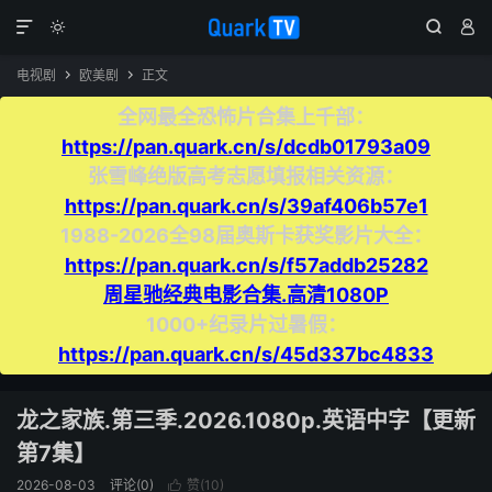




电视剧
欧美剧
正文


全网最全恐怖片合集上千部：
https://pan.quark.cn/s/dcdb01793a09
张雪峰绝版高考志愿填报相关资源：
https://pan.quark.cn/s/39af406b57e1
1988-2026全98届奥斯卡获奖影片大全：
https://pan.quark.cn/s/f57addb25282
周星驰经典电影合集.高清1080P
1000+纪录片过暑假：
https://pan.quark.cn/s/45d337bc4833
龙之家族.第三季.2026.1080p.英语中字【更新
第7集】
2026-08-03
评论(0)
赞(
10
)
