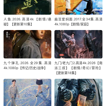
人鱼.2026.高清4k【剧情/悬
扁豆爱焖面.2017.全34集.高清
疑】【更新第10集】
4k.1080p【剧情/家庭】
九个弹孔.2026.全29集.高清
九门/老九门2.高清4k.2026【南
4k.1080p【传记/历史/战争】
派三叔】【剧情/奇幻/冒险】
【更新第18集】