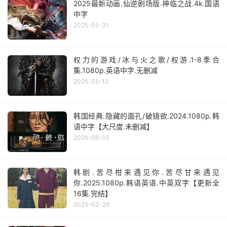
2025最新动画.仙逆剧场版.神临之战.4k.国语
中字
2025-05-31
权力的游戏/冰与火之歌/权游.1-8季合
集.1080p.英语中字.无删减
2025-05-12
韩国经典.隐藏的面孔/破镜欲.2024.1080p.韩
语中字【大尺度.未删减】
2026-06-05
韩剧.苦尽柑来遇见你.苦尽甘来遇见
你.2025.1080p.韩语英语.中英双字【更新全
16集.完结】
2025-03-29