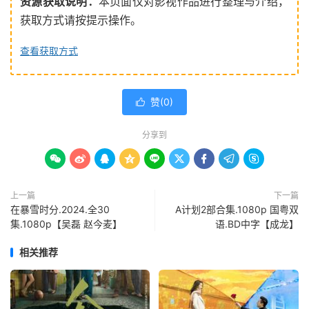
资源获取说明：
本页面仅对影视作品进行整理与介绍，
获取方式请按提示操作。
查看获取方式
赞(
0
)

分享到









上一篇
下一篇
在暴雪时分.2024.全30
A计划2部合集.1080p 国粤双
集.1080p【吴磊 赵今麦】
语.BD中字【成龙】
相关推荐