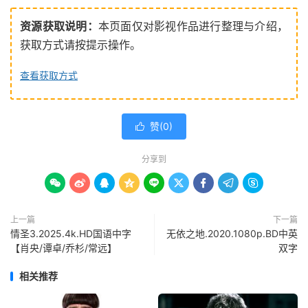
资源获取说明：
本页面仅对影视作品进行整理与介绍，
获取方式请按提示操作。
查看获取方式
赞(
0
)

分享到









上一篇
下一篇
情圣3.2025.4k.HD国语中字
无依之地.2020.1080p.BD中英
【肖央/谭卓/乔杉/常远】
双字
相关推荐