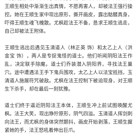
王顺生相处中渐渐生出真情，不愿再害人，却被法王强行操
控。她在王顺生家中现出原形，撕开画皮，露出骷髅真身，
吓得王顺生魂飞魄散。尤枫趁法王不备，恳求王顺生逃走，
自己却被法王附体。
王顺生逃出后遇见玉清道人（林正英 饰）和太乙上人（洪
金宝 饰），两人是专捉鬼怪的道士。他们听闻阴阳法王作
乱，决定联手除魔。道士们乔装潜入阴阳界，寻找法王巢
穴。途中遭遇法王手下鬼兵围攻，太乙上人以法宝抵挡，玉
清道人施展符咒破敌。尤枫在法王控制下被迫现身，对王顺
生下杀手，却在最后一刻犹豫。
道士们终于逼近阴阳法王本体，王顺生冲上前试图唤醒尤
枫。法王大笑，现出狰狞原形，阴气四溢。玉清道人挥剑刺
向法王，而尤枫的身体突然颤抖，画皮开始剥落，王顺生握
紧她的手，法王怒吼着伸出巨爪。