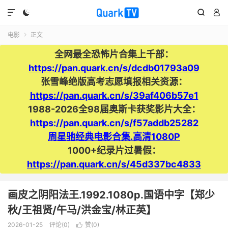




电影
正文

全网最全恐怖片合集上千部：
https://pan.quark.cn/s/dcdb01793a09
张雪峰绝版高考志愿填报相关资源：
https://pan.quark.cn/s/39af406b57e1
1988-2026全98届奥斯卡获奖影片大全：
https://pan.quark.cn/s/f57addb25282
周星驰经典电影合集.高清1080P
1000+纪录片过暑假：
https://pan.quark.cn/s/45d337bc4833
画皮之阴阳法王.1992.1080p.国语中字【郑少
秋/王祖贤/午马/洪金宝/林正英】
2026-01-25
评论(0)
赞(
0
)
