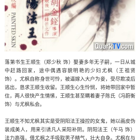
落第书生王顺生（郑少秋 饰）娶妻多年无子嗣，一日从城
中赶路回家，途中偶遇容貌明艳的少妇尤枫（王祖贤
饰）。尤枫自称身世可怜，被逼嫁入大户为妾，受尽欺凌后
逃出，恳求王顺生收留。王顺生心生怜悯，将她带回家中暂
住，两人很快产生情愫，王顺生甚至瞒着妻子陈氏（冯蔚衡
饰）与尤枫私会。
王顺生不知尤枫其实是受阴阳法王操控的女鬼，她以画皮伪
装成美人，用来引诱凡人采阳补阴。阴阳法王（午马 饰）
法力高强，借尤枫之手吸取男子精气，壮大自身。尤枫在与