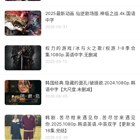
2025最新动画.仙逆剧场版.神临之战.4k.国语
中字
2025-05-31
权力的游戏/冰与火之歌/权游.1-8季合
集.1080p.英语中字.无删减
2025-05-12
韩国经典.隐藏的面孔/破镜欲.2024.1080p.韩
语中字【大尺度.未删减】
2026-06-05
韩剧.苦尽柑来遇见你.苦尽甘来遇见
你.2025.1080p.韩语英语.中英双字【更新全
16集.完结】
2025-03-29