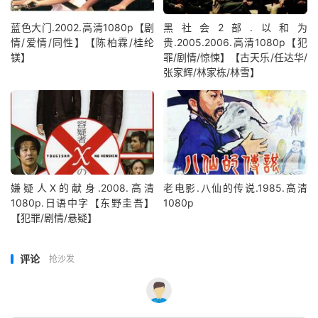
蓝色大门.2002.高清1080p【剧
黑社会2部.以和为
情/爱情/同性】【陈柏霖/桂纶
贵.2005.2006.高清1080p【犯
镁】
罪/剧情/惊悚】【古天乐/任达华/
张家辉/林家栋/林雪】
嫌疑人X的献身.2008.高清
老电影.八仙的传说.1985.高清
1080p.日语中字【东野圭吾】
1080p
【犯罪/剧情/悬疑】
评论
抢沙发