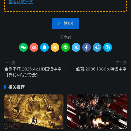
查看获取方式
赞(
0
)

分享到









上一篇
下一篇
金刚不坏.2025.4k.HD国语中字
雏菊.2006.1080p.韩语中字
【乔杉/柳岩/梁龙】
相关推荐