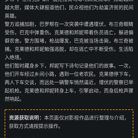
越大胆，媒体大肆报道他们，民众视他们为劫富济贫的民间
英雄。
警方追捕加剧，巴罗帮在一次突袭中遭遇埋伏，布兰奇眼睛
受伤，巴克中弹重伤。克莱德和邦妮带着伤员逃亡，躲进偏
僻农舍。警方围堵，枪战爆发，巴克被当场击毙，布兰奇被
捕。克莱德和邦妮勉强逃脱，却在逃亡中不断受伤，生活陷
入绝境。
他们暂时藏身乡下，邦妮写下诗句记录他们的故事。一次，
他们开车经过乡间小路，遇到一位老农民。克莱德停下车，
两人下车交谈，而远处一辆警车悄然逼近，埋伏的警察已举
起机枪。克莱德和邦妮转身上车，引擎启动，而身后枪声骤
然响起。
资源获取说明：
本页面仅对影视作品进行整理与介绍，
获取方式请按提示操作。