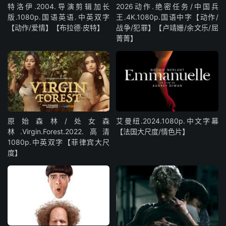
特洛伊.2004.导演剪辑加长
2026动作.绝密任务/中国兵
版.1080p.国语英语.中英双字
王.4K.1080p.国语中字【动作/
【动作/爱情】【布拉德·皮特】
战争/犯罪】【卢靖姗/余文乐/屈
菁菁】
原始森林/处女森
艾曼纽.2024.1080p.中文字幕
林.Virgin.Forest.2022.高清
【法国大尺度/情色片】
1080p.中英双字【菲律宾大尺
度】