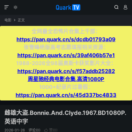




电影
正文

全网最全恐怖片合集上千部：
https://pan.quark.cn/s/dcdb01793a09
张雪峰绝版高考志愿填报相关资源：
https://pan.quark.cn/s/39af406b57e1
1988-2026全98届奥斯卡获奖影片大全：
https://pan.quark.cn/s/f57addb25282
周星驰经典电影合集.高清1080P
1000+纪录片过暑假：
https://pan.quark.cn/s/45d337bc4833
雌雄大盗.Bonnie.And.Clyde.1967.BD1080P.
英语中字
2026-01-26
评论(0)
赞(
0
)
