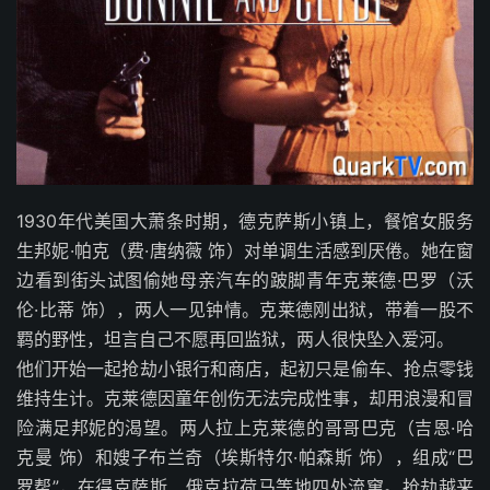
1930年代美国大萧条时期，德克萨斯小镇上，餐馆女服务
生邦妮·帕克（费·唐纳薇 饰）对单调生活感到厌倦。她在窗
边看到街头试图偷她母亲汽车的跛脚青年克莱德·巴罗（沃
伦·比蒂 饰），两人一见钟情。克莱德刚出狱，带着一股不
羁的野性，坦言自己不愿再回监狱，两人很快坠入爱河。
他们开始一起抢劫小银行和商店，起初只是偷车、抢点零钱
维持生计。克莱德因童年创伤无法完成性事，却用浪漫和冒
险满足邦妮的渴望。两人拉上克莱德的哥哥巴克（吉恩·哈
克曼 饰）和嫂子布兰奇（埃斯特尔·帕森斯 饰），组成“巴
罗帮”，在得克萨斯、俄克拉荷马等地四处流窜。抢劫越来