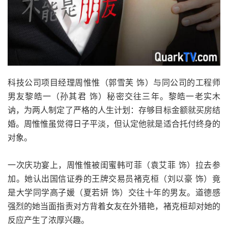
科技公司项目经理周惟惟（郭雪芙 饰）与同公司的工程师
男友黎皓一（孙其君 饰）秘密交往三年。黎皓一老实木
讷，为两人制定了严格的人生计划：存够目标金额就买房结
婚。周惟惟虽觉得日子平淡，但认定他就是适合托付终身的
对象。
一次庆功宴上，周惟惟被闺蜜韩可菲（袁艾菲 饰）拉去参
加。她认出国信证券的王牌交易员褚克桓（刘以豪 饰）竟
是大学同学高子媛（夏若妍 饰）交往十年的男友。道德感
强烈的她当面指责对方背着女友在外猎艳，褚克桓却对她的
反应产生了浓厚兴趣。