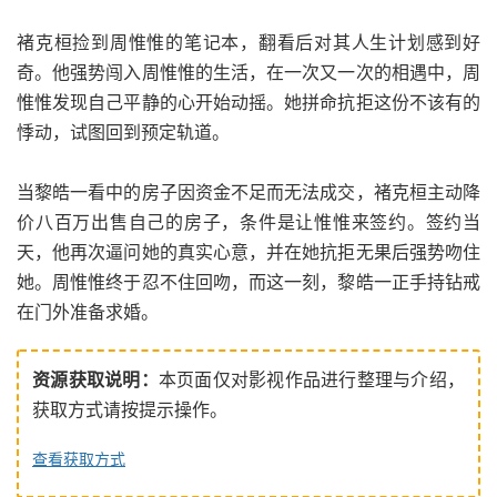
褚克桓捡到周惟惟的笔记本，翻看后对其人生计划感到好
奇。他强势闯入周惟惟的生活，在一次又一次的相遇中，周
惟惟发现自己平静的心开始动摇。她拼命抗拒这份不该有的
悸动，试图回到预定轨道。
当黎皓一看中的房子因资金不足而无法成交，褚克桓主动降
价八百万出售自己的房子，条件是让惟惟来签约。签约当
天，他再次逼问她的真实心意，并在她抗拒无果后强势吻住
她。周惟惟终于忍不住回吻，而这一刻，黎皓一正手持钻戒
在门外准备求婚。
资源获取说明：
本页面仅对影视作品进行整理与介绍，
获取方式请按提示操作。
查看获取方式