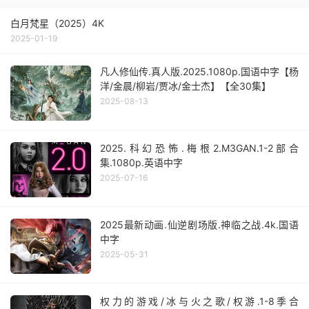
白月梵星（2025）4K
2025-01-19
凡人修仙传.真人版.2025.1080p.国语中字【杨
洋/金晨/柳岩/贾冰/金士杰】【全30集】
2025-08-13
2025.科幻恐怖.梅根2.M3GAN.1-2部合
集.1080p.英语中字
2025-07-16
2025最新动画.仙逆剧场版.神临之战.4k.国语
中字
2025-05-31
权力的游戏/冰与火之歌/权游.1-8季合