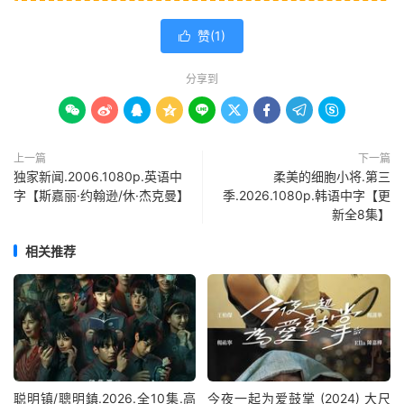
赞(
1
)

分享到









上一篇
下一篇
独家新闻.2006.1080p.英语中
柔美的细胞小将.第三
字【斯嘉丽·约翰逊/休·杰克曼】
季.2026.1080p.韩语中字【更
新全8集】
相关推荐
聪明镇/聰明鎮.2026.全10集.高
今夜一起为爱鼓掌 (2024) 大尺