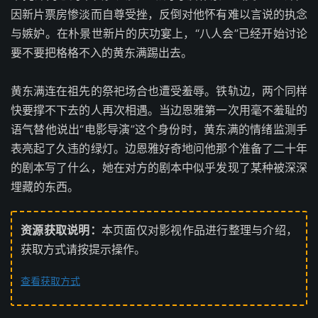
因新片票房惨淡而自尊受挫，反倒对他怀有难以言说的执念
与嫉妒。在朴景世新片的庆功宴上，“八人会”已经开始讨论
要不要把格格不入的黄东满踢出去。
黄东满连在祖先的祭祀场合也遭受羞辱。铁轨边，两个同样
快要撑不下去的人再次相遇。当边恩雅第一次用毫不羞耻的
语气替他说出“电影导演”这个身份时，黄东满的情绪监测手
表亮起了久违的绿灯。边恩雅好奇地问他那个准备了二十年
的剧本写了什么，她在对方的剧本中似乎发现了某种被深深
埋藏的东西。
资源获取说明：
本页面仅对影视作品进行整理与介绍，
获取方式请按提示操作。
查看获取方式