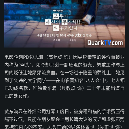
电影企划PD边恩雅（高允贞 饰）因尖锐毒辣的评价而被业
内称为“斧头”，如今却只剩一副疲惫的躯壳，繁重工作与上
司的贬低让她频频流鼻血。在一场过于隆重的葬礼上，她见
到了久违的大学同学——在电影圈知名“八人会”中，七人都
已功成名就，唯独黄东满（具教焕 饰）二十年未能出道自
己的处女作。
黄东满靠在外燴公司打零工度日，被房租和猫的手术费压得
喘不过气，只能在朋友聚会上用长篇大论的废话和虚张声势
来掩饰内心的不安。风头正劲的导演朴景世（吴正世 饰）