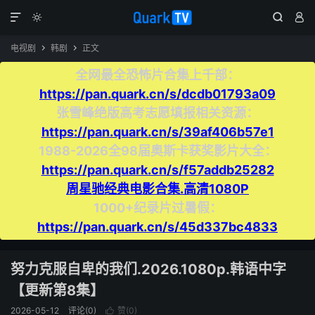




电视剧
韩剧
正文


全网最全恐怖片合集上千部：
https://pan.quark.cn/s/dcdb01793a09
张雪峰绝版高考志愿填报相关资源：
https://pan.quark.cn/s/39af406b57e1
1988-2026全98届奥斯卡获奖影片大全：
https://pan.quark.cn/s/f57addb25282
周星驰经典电影合集.高清1080P
1000+纪录片过暑假：
https://pan.quark.cn/s/45d337bc4833
努力克服自卑的我们.2026.1080p.韩语中字
【更新第8集】
2026-05-12
评论(0)
赞(
0
)
