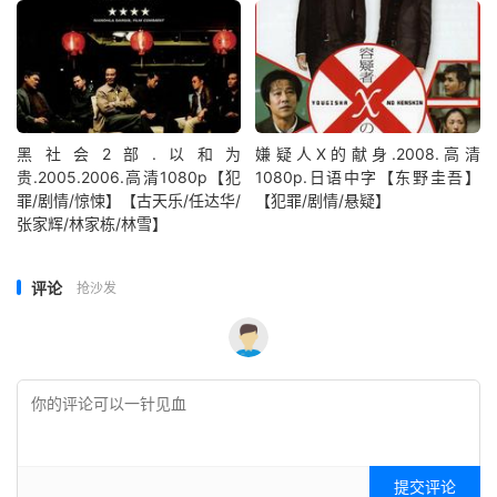
黑社会2部.以和为
嫌疑人X的献身.2008.高清
贵.2005.2006.高清1080p【犯
1080p.日语中字【东野圭吾】
罪/剧情/惊悚】【古天乐/任达华/
【犯罪/剧情/悬疑】
张家辉/林家栋/林雪】
评论
抢沙发
提交评论