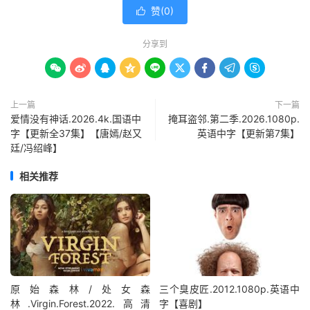
赞(
0
)

分享到









上一篇
下一篇
爱情没有神话.2026.4k.国语中
掩耳盗邻.第二季.2026.1080p.
字【更新全37集】【唐嫣/赵又
英语中字【更新第7集】
廷/冯绍峰】
相关推荐
原始森林/处女森
三个臭皮匠.2012.1080p.英语中
林.Virgin.Forest.2022.高清
字【喜剧】