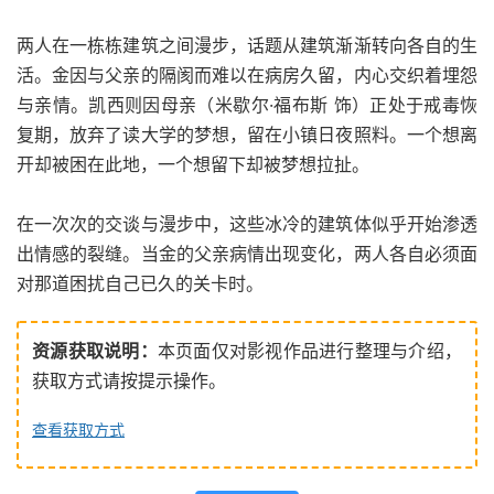
两人在一栋栋建筑之间漫步，话题从建筑渐渐转向各自的生
活。金因与父亲的隔阂而难以在病房久留，内心交织着埋怨
与亲情。凯西则因母亲（米歇尔·福布斯 饰）正处于戒毒恢
复期，放弃了读大学的梦想，留在小镇日夜照料。一个想离
开却被困在此地，一个想留下却被梦想拉扯。
在一次次的交谈与漫步中，这些冰冷的建筑体似乎开始渗透
出情感的裂缝。当金的父亲病情出现变化，两人各自必须面
对那道困扰自己已久的关卡时。
资源获取说明：
本页面仅对影视作品进行整理与介绍，
获取方式请按提示操作。
查看获取方式