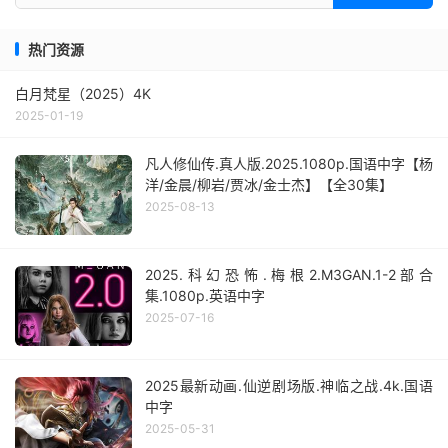
热门资源
白月梵星（2025）4K
2025-01-19
凡人修仙传.真人版.2025.1080p.国语中字【杨
洋/金晨/柳岩/贾冰/金士杰】【全30集】
2025-08-13
2025.科幻恐怖.梅根2.M3GAN.1-2部合
集.1080p.英语中字
2025-07-16
2025最新动画.仙逆剧场版.神临之战.4k.国语
中字
2025-05-31