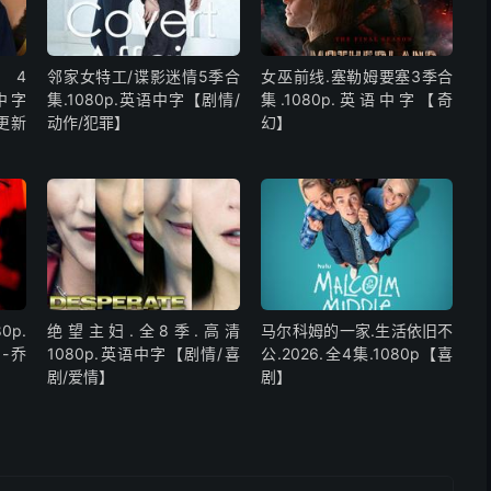
4
邻家女特工/谍影迷情5季合
女巫前线.塞勒姆要塞3季合
语中字
集.1080p.英语中字【剧情/
集.1080p.英语中字【奇
更新
动作/犯罪】
幻】
0p.
绝望主妇.全8季.高清
马尔科姆的一家.生活依旧不
-乔
1080p.英语中字【剧情/喜
公.2026.全4集.1080p【喜
剧/爱情】
剧】