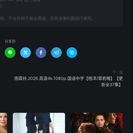
字》
删除，不允许用于商业用途，否则法律问题自行承担。
分享到





下一篇
雨霖铃.2026.高清4k.1080p.国语中字【杨洋/章若楠】【更
新全37集】