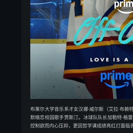
布莱尔大学音乐系才女汉娜·威尔斯（艾拉·布赖
默暗恋校园歌手贾斯汀。冰球队队长加勒特·格雷
控制欲而内心压抑，更因哲学课成绩亮红灯面临