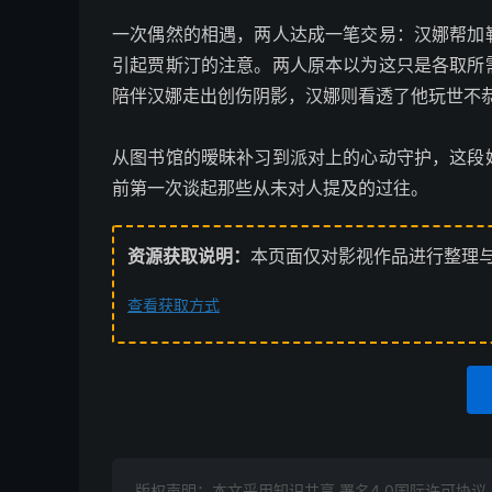
一次偶然的相遇，两人达成一笔交易：汉娜帮加
引起贾斯汀的注意。两人原本以为这只是各取所
陪伴汉娜走出创伤阴影，汉娜则看透了他玩世不
从图书馆的暧昧补习到派对上的心动守护，这段
前第一次谈起那些从未对人提及的过往。
资源获取说明：
本页面仅对影视作品进行整理
查看获取方式
版权声明：本文采用知识共享 署名4.0国际许可协议 [B