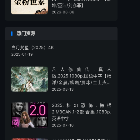
坤/董洁/刘亦菲】
2026-08-06
热门资源
白月梵星（2025）4K
2025-01-19
凡人修仙传.真人
版.2025.1080p.国语中字【杨
洋/金晨/柳岩/贾冰/金士杰】
【全30集】
2025-08-13
2025.科幻恐怖.梅根
2.M3GAN.1-2部合集.1080p.
英语中字
2025-07-16