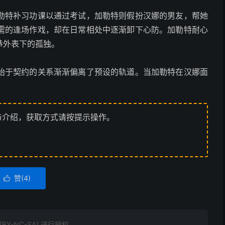
勒特补习功课以通过考试，加勒特则假扮汉娜的男友，帮她
需的逢场作戏，却在日常相处中逐渐卸下心防。加勒特耐心
恭外表下的孤独。
始于契约的关系渐渐偏离了预设的轨道。当加勒特在汉娜面
与介绍，获取方式请按提示操作。
赞(
4
)

Y-NC-SA] 进行授权