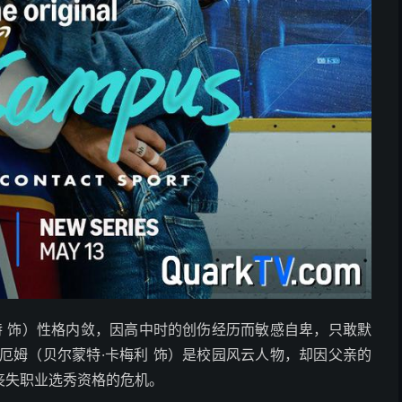
特 饰）性格内敛，因高中时的创伤经历而敏感自卑，只敢默
厄姆（贝尔蒙特·卡梅利 饰）是校园风云人物，却因父亲的
丧失职业选秀资格的危机。