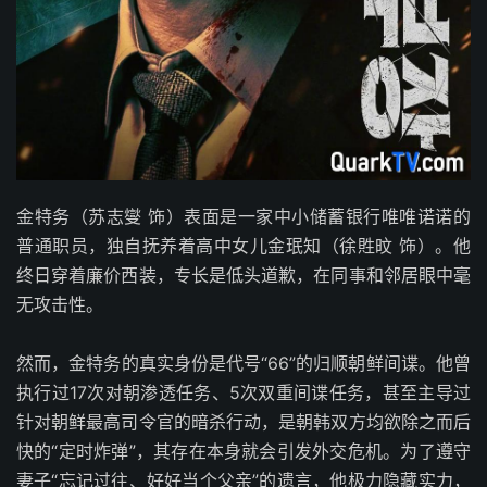
金特务（苏志燮 饰）表面是一家中小储蓄银行唯唯诺诺的
普通职员，独自抚养着高中女儿金珉知（徐貹旼 饰）。他
终日穿着廉价西装，专长是低头道歉，在同事和邻居眼中毫
无攻击性。
然而，金特务的真实身份是代号“66”的归顺朝鲜间谍。他曾
执行过17次对朝渗透任务、5次双重间谍任务，甚至主导过
针对朝鲜最高司令官的暗杀行动，是朝韩双方均欲除之而后
快的“定时炸弹”，其存在本身就会引发外交危机。为了遵守
妻子“忘记过往、好好当个父亲”的遗言，他极力隐藏实力，