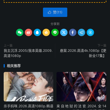
赞(
11
)

分享到









上一篇
下一篇
我主沉浮.2005/我本英雄‎.2009.
悬案.2026.高清4k.1080p【更
高清1080p
新全17集】
相关推荐
杀手妈咪.2026.高清1080p.韩语
来自地狱的法官.2024.全14