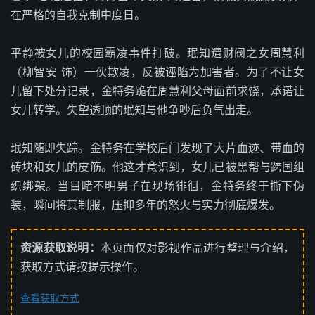
在严格的自我克制中度日。
平静被女儿的校园霸凌事件打破。珉知遭财阀之女周慧利
（柳智安 饰）一伙欺凌，反被诬陷为加害者。为了不让女
儿留下处分记录，金特务跪在周慧利父母面前求饶，承诺让
女儿转学。失望透顶的珉知与他争吵后负气出走。
珉知随即失踪。金特务在学校后门发现了大片血迹、带血的
砖块和女儿的皮筋。他这才意识到，女儿已被黑帮与跨国组
织绑架。当目睹不明男子在现场徘徊，金特务终于撕下伪
装，瞬间将其制服，压抑多年的怒火与实力彻底爆发。
资源获取说明：
本页面仅对影视作品进行整理与介绍，
获取方式请按提示操作。
查看获取方式