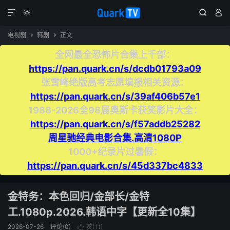




电视剧
韩剧
正文


全网最全恐怖片合集上千部：
https://pan.quark.cn/s/dcdb01793a09
张雪峰绝版高考志愿填报相关资源：
https://pan.quark.cn/s/39af406b57e1
1988-2026全98届奥斯卡获奖影片大全：
https://pan.quark.cn/s/f57addb25282
周星驰经典电影合集.高清1080P
1000+纪录片过暑假：
https://pan.quark.cn/s/45d337bc4833
金特务：本色回归/金部长/金特
工.1080p.2026.韩语中字【更新全10集】
2026-07-26
评论(0)
赞(
11
)
