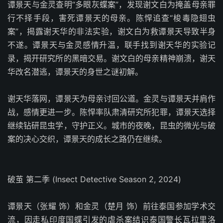
谭景天与金灵查明“多眼灰蝶案”，发现谢文白为掩盖母亲罪
行不择手段，害死谭景天的母亲。陈悍追查“梭毒隐翅虫
案”，揭露谢天华的非法实验，谢文白为救谭景天导致半身
不遂。谭景天与金灵感情升温，联手找到谢天华的实验记
录，揭开研究所的黑暗交易。谢文白的母亲精神崩溃，谢天
华改名潜逃，谭景天的身世之谜初解。
谢天华落网，谭景天为母亲讨回公道。金灵与谭景天并肩作
战，感情更进一步。陈悍率队肃清研究所犯罪，谭景天选择
继续钻研昆虫学，守护正义。城市的夜晚，昆虫的微光与破
案的决心交织，谭景天的成长之路仍在继续。
破茧 第二季 (Insect Detective Season 2, 2024)
谭景天（张耀 饰）和金灵（楚月 饰）前往泰国参加学术交
流，因走私印度国蝶引发的虐杀案结识泰国警长瓦拉里洛