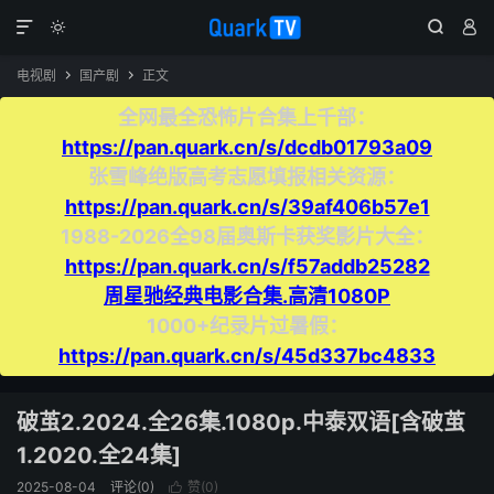




电视剧
国产剧
正文


全网最全恐怖片合集上千部：
https://pan.quark.cn/s/dcdb01793a09
张雪峰绝版高考志愿填报相关资源：
https://pan.quark.cn/s/39af406b57e1
1988-2026全98届奥斯卡获奖影片大全：
https://pan.quark.cn/s/f57addb25282
周星驰经典电影合集.高清1080P
1000+纪录片过暑假：
https://pan.quark.cn/s/45d337bc4833
破茧2.2024.全26集.1080p.中泰双语[含破茧
1.2020.全24集]
2025-08-04
评论(0)
赞(
0
)
