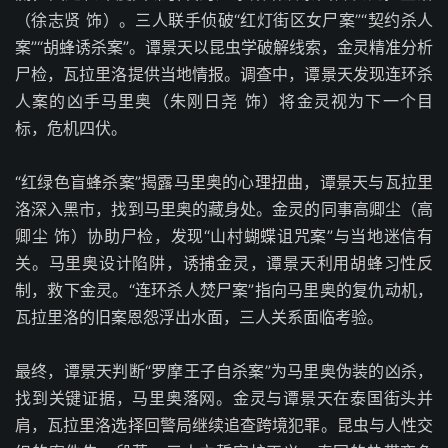
（徐志贤 饰）。三人联手侦破“红灯街区女尸案”“契约杀人
案”“胡蜂诱杀案”。谭景天以昆虫学破解线索，金灵精准分析
尸检，瓦拉里洛提供当地情报。调查中，谭景天发现连环杀
人案的凶手马里奥（朱刚日尧 饰）将金灵视为下一个目
标，危机四伏。
“红绿色盲蜂杀案”揭露马里奥的心理扭曲，谭景天与瓦拉里
洛深入黑市，找到马里奥的藏身处。金灵的同事高卿尘（高
卿尘 饰）协助尸检，发现“山村蝴蝶诅咒案”与当地迷信有
关。马里奥设计陷阱，诱捕金灵，谭景天利用胡蜂习性反
制，救下金灵。“连环杀人焚尸案”指向马里奥的复仇动机，
瓦拉里洛的旧案恩怨浮出水面，三人关系面临考验。
最终，谭景天判断“罗摩王子自杀案”为马里奥伪装的凶杀，
找到关键证据，马里奥落网。金灵与谭景天在泰国街头并
肩，瓦拉里洛选择回警局继续追查跨境犯罪。昆虫与人性交