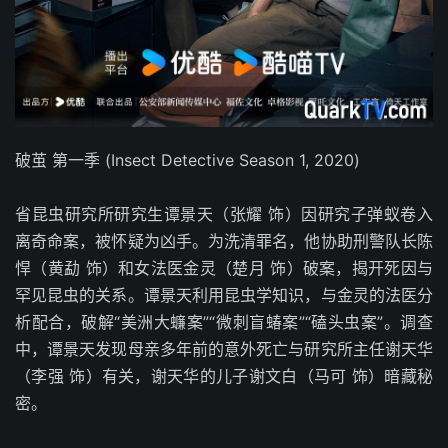
破茧 第一季 (Insect Detective Season 1, 2020)
省昆虫研究所研究生谭景天（张耀 饰）因研究子弹蚁卷入
离奇命案，被怀疑为凶手。为洗清罪名，他协助刑警队长陈
悍（黄勐 饰）和女法医金灵（楚月 饰）破案，揭开死因与
罕见昆虫的关系。谭景天利用昆虫学知识，与金灵的法医分
析配合，破解“美洲大蠊案”“微刺盲蝽案”“磕头虫案”。调查
中，谭景天发现母亲多年前的意外死亡与研究所主任谢天华
（李强 饰）有关，谢天华的儿子谢文白（马可 饰）暗藏秘
密。