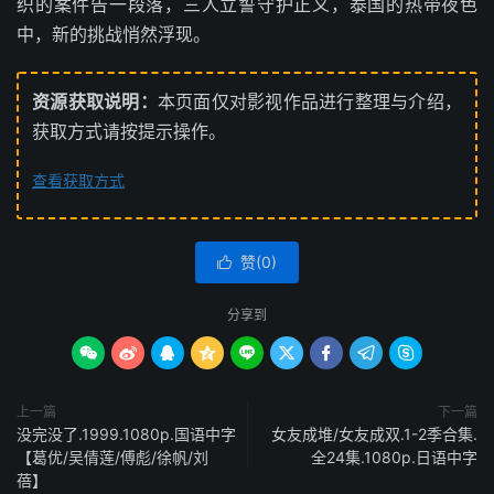
织的案件告一段落，三人立誓守护正义，泰国的热带夜色
中，新的挑战悄然浮现。
资源获取说明：
本页面仅对影视作品进行整理与介绍，
获取方式请按提示操作。
查看获取方式
赞(
0
)

分享到









上一篇
下一篇
没完没了.1999.1080p.国语中字
女友成堆/女友成双.1-2季合集.
【葛优/吴倩莲/傅彪/徐帆/刘
全24集.1080p.日语中字
蓓】