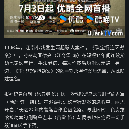
1996年，江南小城发生两起骇人案件。《珠宝行连环劫
案》中，持枪劫匪徐亮（江奇霖 饰）在短短14年间连续抢
劫七家珠宝行，手法老练，每次作案后均消失无踪。另一
边，《卞记旅馆抢劫案》的凶手刘永坤作案后逃窜，从此隐
姓埋名。
报社记者白朗（岳云鹏 饰）因一次“抓嫖”乌龙与刑警施占军
（杨烁 饰）结识。在追踪报道珠宝行劫案的过程中，两人
开启了长达22年的警媒合作追凶之路。与此同时，负责旅
馆抢劫案的刑警鲁志丰（黄觉 饰）与同事也在穷尽一切手
段追查凶手下落。