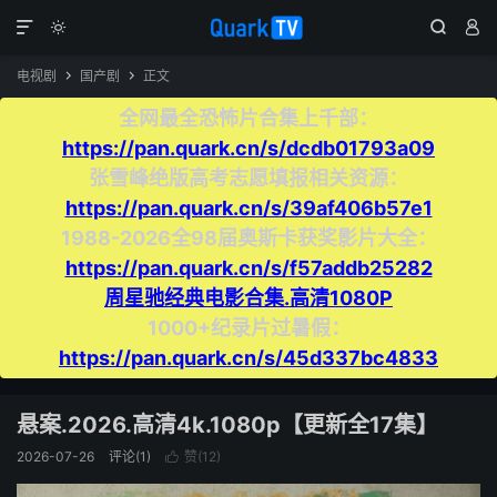




电视剧
国产剧
正文


全网最全恐怖片合集上千部：
https://pan.quark.cn/s/dcdb01793a09
张雪峰绝版高考志愿填报相关资源：
https://pan.quark.cn/s/39af406b57e1
1988-2026全98届奥斯卡获奖影片大全：
https://pan.quark.cn/s/f57addb25282
周星驰经典电影合集.高清1080P
1000+纪录片过暑假：
https://pan.quark.cn/s/45d337bc4833
悬案.2026.高清4k.1080p【更新全17集】
2026-07-26
评论(1)
赞(
12
)
