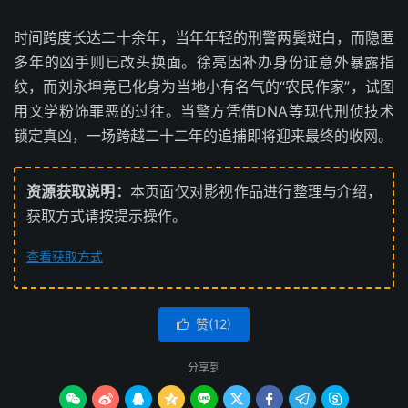
时间跨度长达二十余年，当年年轻的刑警两鬓斑白，而隐匿
多年的凶手则已改头换面。徐亮因补办身份证意外暴露指
纹，而刘永坤竟已化身为当地小有名气的“农民作家”，试图
用文学粉饰罪恶的过往。当警方凭借DNA等现代刑侦技术
锁定真凶，一场跨越二十二年的追捕即将迎来最终的收网。
资源获取说明：
本页面仅对影视作品进行整理与介绍，
获取方式请按提示操作。
查看获取方式
赞(
12
)

分享到








