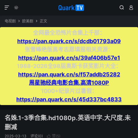




电视剧
欧美剧
正文


全网最全恐怖片合集上千部：
https://pan.quark.cn/s/dcdb01793a09
张雪峰绝版高考志愿填报相关资源：
https://pan.quark.cn/s/39af406b57e1
1988-2026全98届奥斯卡获奖影片大全：
https://pan.quark.cn/s/f57addb25282
周星驰经典电影合集.高清1080P
1000+纪录片过暑假：
https://pan.quark.cn/s/45d337bc4833
名姝.1-3季合集.hd1080p.英语中字.大尺度.未
删减
2025-03-13
评论(0)
赞(
5
)
