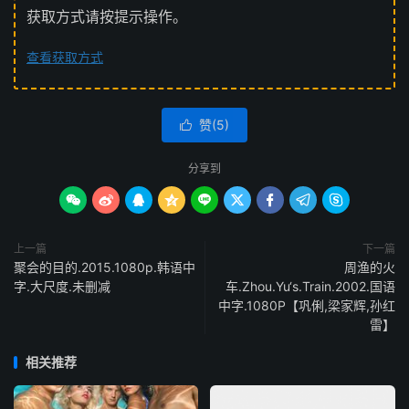
获取方式请按提示操作。
查看获取方式
赞(
5
)

分享到









上一篇
下一篇
聚会的目的.2015.1080p.韩语中
周渔的火
字.大尺度.未删减
车.Zhou.Yu‘s.Train.2002.国语
中字.1080P【巩俐,梁家辉,孙红
雷】
相关推荐