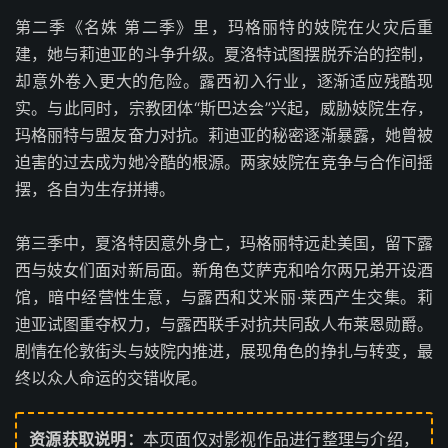
第二季《名姝 第二季》里，玛格丽特的妓院在火灾后重
建，她与莉迪亚的斗争升级。夏洛特试图摆脱乔治的控制，
却意外卷入更大的危险。露西初入行业，逐渐适应残酷现
实。与此同时，宗教团体“斯巴达会”兴起，威胁妓院生存，
玛格丽特与盟友奋力对抗。莉迪亚的秘密逐渐暴露，她曾被
迫害的过去成为她冷酷的根源。两家妓院在竞争与合作间摇
摆，各自为生存拼搏。
第三季中，夏洛特因意外身亡，玛格丽特远赴美国，留下露
西与妓女们面对新局面。新角色艾萨克和哈尔两兄弟开设酒
馆，暗中经营性生意，与露西和艾米丽·莱西产生交集。莉
迪亚试图重夺权力，与露西联手对抗共同敌人布莱恩勋爵。
剧情在伦敦街头与妓院内推进，展现角色的挣扎与转变，最
终以众人命运的交错收尾。
资源获取说明：
本页面仅对影视作品进行整理与介绍，