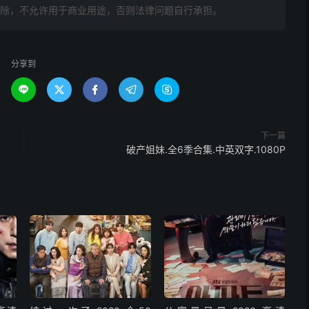
删除，不允许用于商业用途，否则法律问题自行承担。
分享到





下一篇
破产姐妹.全6季合集.中英双字.1080P