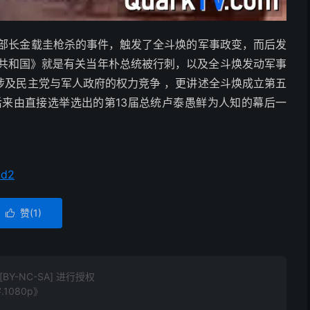
报部部长金载圭枪杀的事件，触发了全斗焕的军事政变，而后发
五共和国》就是有关当年朴总统被行刺，以及全斗焕发动军事
涉及民主党与军人政府的权力竞争 ，更讲述全斗焕成立第五
后来由直接选举选出的第13届总统卢泰愚鲜为人知的幕后一
0d2
赞(
1
)

Y-NC-SA] 进行授权
1080p》