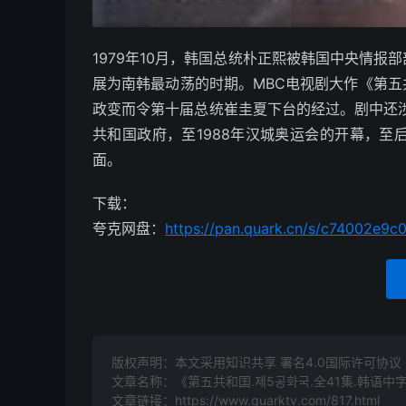
1979年10月，韩国总统朴正熙被韩国中央情
展为南韩最动荡的时期。MBC电视剧大作《第
政变而令第十届总统崔圭夏下台的经过。剧中还
共和国政府，至1988年汉城奥运会的开幕，至
面。
下载：
夸克网盘：
https://pan.quark.cn/s/c74002e9c
版权声明：本文采用知识共享 署名4.0国际许可协议 [B
文章名称：《第五共和国.제5공화국.全41集.韩语中字.
文章链接：
https://www.quarktv.com/817.html