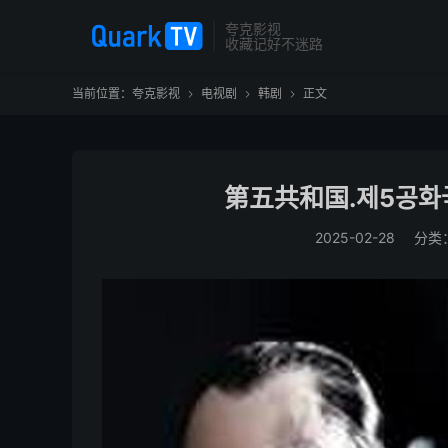
夸克影视
收藏记好不迷路
当前位置：
夸克影视
电视剧
韩剧
正文



第五共和国.제5공화국
2025-02-28
分类