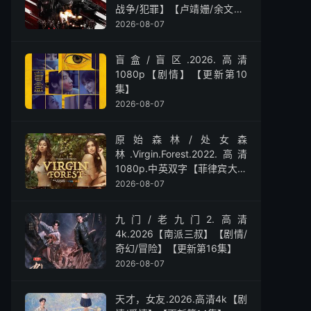
战争/犯罪】【卢靖姗/余文乐/
屈菁菁】
2026-08-07
盲盒/盲区.2026.高清
1080p【剧情】【更新第10
集】
2026-08-07
原始森林/处女森
林.Virgin.Forest.2022.高清
1080p.中英双字【菲律宾大尺
度】
2026-08-07
九门/老九门2.高清
4k.2026【南派三叔】【剧情/
奇幻/冒险】【更新第16集】
2026-08-07
天才，女友.2026.高清4k【剧