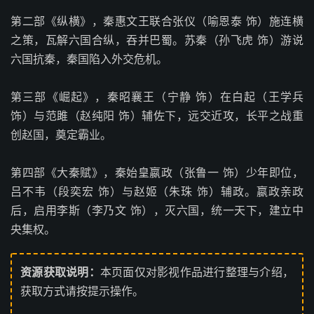
第二部《纵横》，秦惠文王联合张仪（喻恩泰 饰）施连横
之策，瓦解六国合纵，吞并巴蜀。苏秦（孙飞虎 饰）游说
六国抗秦，秦国陷入外交危机。
第三部《崛起》，秦昭襄王（宁静 饰）在白起（王学兵
饰）与范雎（赵纯阳 饰）辅佐下，远交近攻，长平之战重
创赵国，奠定霸业。
第四部《大秦赋》，秦始皇嬴政（张鲁一 饰）少年即位，
吕不韦（段奕宏 饰）与赵姬（朱珠 饰）辅政。嬴政亲政
后，启用李斯（李乃文 饰），灭六国，统一天下，建立中
央集权。
资源获取说明：
本页面仅对影视作品进行整理与介绍，
获取方式请按提示操作。