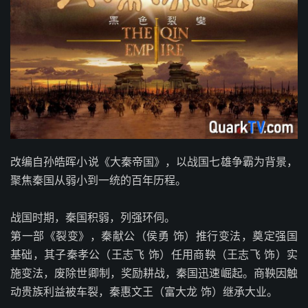
改编自孙皓晖小说《大秦帝国》，以战国七雄争霸为背景，
聚焦秦国从弱小到一统的百年历程。
战国时期，秦国积弱，列强环伺。
第一部《裂变》，秦献公（侯勇 饰）推行变法，奠定强国
基础，其子秦孝公（王志飞 饰）任用商鞅（王志飞 饰）实
施变法，废除世卿制，奖励耕战，秦国迅速崛起。商鞅因触
动贵族利益被车裂，秦惠文王（富大龙 饰）继承大业。