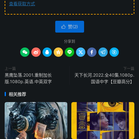
查看获取方式
赞(
2
)

分享到









上一篇
下一篇
黑鹰坠落.2001.重制加长
天下长河.2022.全40集.1080p.
版.1080p.英语.中英双字
国语中字【豆瓣高分】
相关推荐