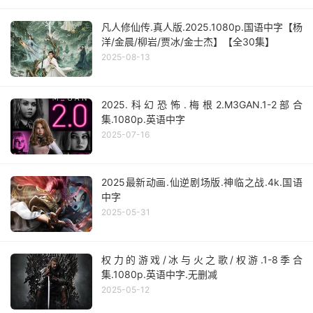
凡人修仙传.真人版.2025.1080p.国语中字【杨
洋/金晨/柳岩/贾冰/金士杰】【全30集】
2025-08-13
2025.科幻恐怖.梅根2.M3GAN.1-2部合
集.1080p.英语中字
2025-07-16
2025最新动画.仙逆剧场版.神临之战.4k.国语
中字
2025-05-31
权力的游戏/冰与火之歌/权游.1-8季合
集.1080p.英语中字.无删减
2025-05-12