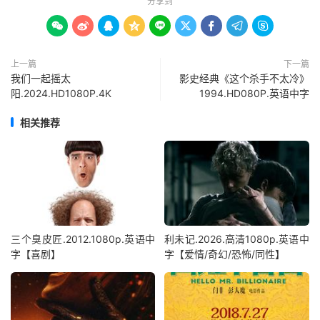
分享到









上一篇
下一篇
我们一起摇太
影史经典《这个杀手不太冷》
阳.2024.HD1080P.4K
1994.HD080P.英语中字
相关推荐
三个臭皮匠.2012.1080p.英语中
利未记.2026.高清1080p.英语中
字【喜剧】
字【爱情/奇幻/恐怖/同性】