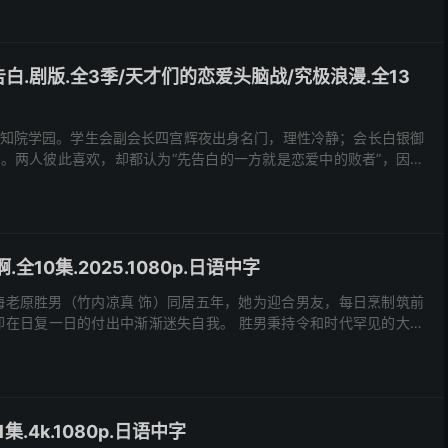
白.剧版.全3季/天才们的恋爱头脑战/究极浪漫.全13
知院学园。学生会副会长四宫辉夜出身名门，理性冷静；会长白银御
。两人彼此喜欢，却都认为“先告白的一方就是恋爱中的败者”，因此
在日常相处中不断设局，试图逼迫对方先表露心意。 第一季主要围绕学生会内的...
全10集.2025.1080p.日语中字
海老原胜男（竹内凉真 饰）同居五年，她为迎合男友，每日烹制筑前
理，却在日复一日的付出中渐渐迷失自我。 胜男秉持令和时代罕见的大男
是女人做的”，在精心策划的求婚现场，竟遭鲇美...
1集.4k.1080p.日语中字