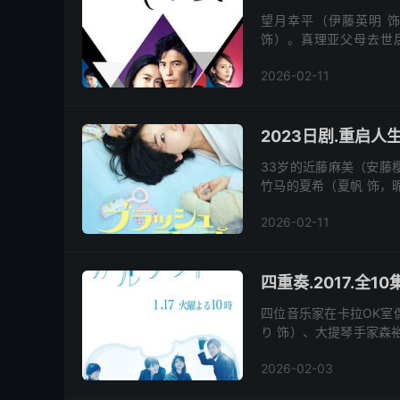
望月幸平（伊藤英明 
饰）。真理亚父母去世
“Master Piece”
2026-02-11
2023日剧.重启人生
33岁的近藤麻美（安藤
竹马的夏希（夏帆 饰，
常一起吃饭唱KTV。某天
2026-02-11
四重奏.2017.全10
四位音乐家在卡拉OK室
り 饰）、大提琴手家森
建弦乐四重奏，合租一栋海
2026-02-03