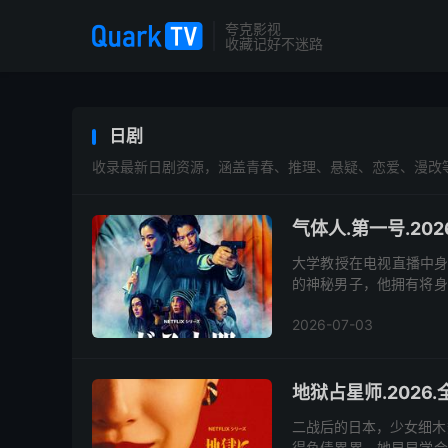
夸克影视
收藏记好不迷路
日剧
收录最新日剧资源，涵盖青春、推理、悬疑、恋爱、漫改
气体人.第一号.202
大学教授在电视直播中身
的神秘男子，他拥有将身
2026-07-03
地狱占星师.2026.
二战后的日本，少女细木
得负债累累。她早早学会