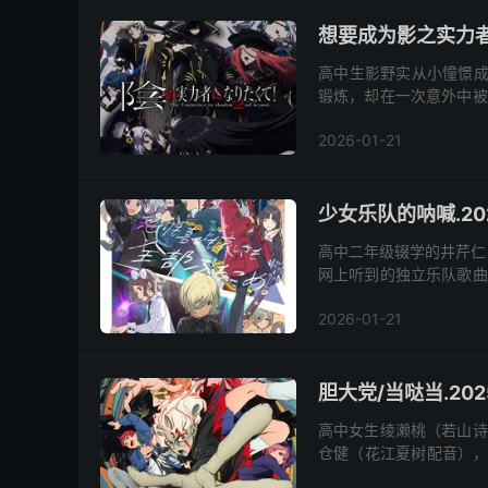
想要成为影之实力者2季
高中生影野实从小憧憬成
锻炼，却在一次意外中被
次子席德·卡盖诺（山下诚
2026-01-21
少女乐队的呐喊.202
高中二年级辍学的井芹仁
网上听到的独立乐队歌曲
香（夕莉 配音）。仁菜鼓
2026-01-21
胆大党/当哒当.2025
高中女生绫濑桃（若山诗
仓健（花江夏树配音），
伦，两人争论不休，为证明