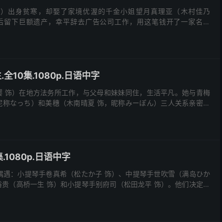
饰）出身贫寒，却娶了家境优渥的千金小姐望月真理亚（木村佳乃
后留下巨额遗产，幸平辞去广告公司工作，用这笔钱开了一家名为
的咖啡店。表面上，夫妇过着令人羡慕的富裕生活，真理亚温...
.全10集.1080p.日语中字
樱 饰）在地方法务所工作，与父母和妹妹同住，生活平凡。她与青梅
昵称なっち）和美穗（木南晴夏 饰，昵称みーぽん）三人关系亲密，
晚上，她因交通事故突然死亡。 在死后的纯白空间，...
集.1080p.日语中字
偶遇：小提琴手卷真希（松たか子 饰）、中提琴手世吹雪（满岛ひか
裕贵（高桥一生 饰）和小提琴手别府司（松田龙平 饰）。他们决定组
边别墅，共同生活并练习演出。 卷真希是知名小提...