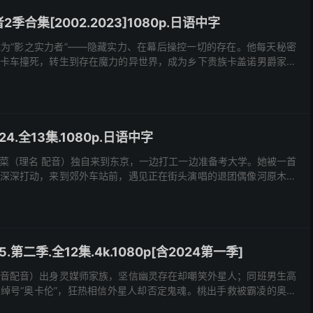
合集[2002.2023]1080p.日语中字
为“影之实力者”——隐藏实力、在幕后操控一切的存在。他每天秘密
卡车撞死，转生到存在魔力的异世界，成为乡下贵族卡盖诺男爵家的
一郎 配音）。席德保持低调外表，继续追求梦想。他夜...
4.全13集.1080p.日语中字
菜（理名 配音）独自来到东京，一边打工一边准备考大学。她被一首
深深打动，来到郊外车站前，遇见正在街头演唱的退团偶像河原木桃
起勇气上前搭话，两人因音乐产生共鸣。 桃香邀请仁菜...
.第二季.全12集.4k.1080p[含2024第一季]
音配音）出身灵媒师家族，坚信幽灵存在却嘲笑外星人；同班男生高
绰号“奥卡伦”，狂热相信外星人却否定鬼魂。桃出手救被霸凌的奥卡
各自信念而打赌：桃夜探UFO圣地废弃医院，奥卡伦闯...