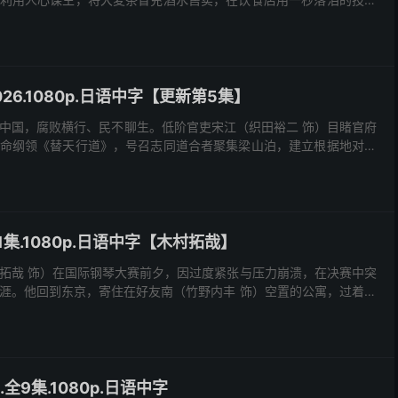
子进入夜总会成为头牌，凭借手段与野心一步步在银座开设了自己...
26.1080p.日语中字【更新第5集】
的中国，腐败横行、民不聊生。低阶官吏宋江（织田裕二 饰）目睹官府
命纲领《替天行道》，号召志同道合者聚集梁山泊，建立根据地对抗
隆史 饰）结盟，晁盖带有切·格瓦拉式的革命精神，...
11集.1080p.日语中字【木村拓哉】
拓哉 饰）在国际钢琴大赛前夕，因过度紧张与压力崩溃，在决赛中突
涯。他回到东京，寄住在好友南（竹野内丰 饰）空置的公寓，过着无
弹电子琴、看电视、吃泡面，拒绝任何与钢琴相关的事物...
.全9集.1080p.日语中字