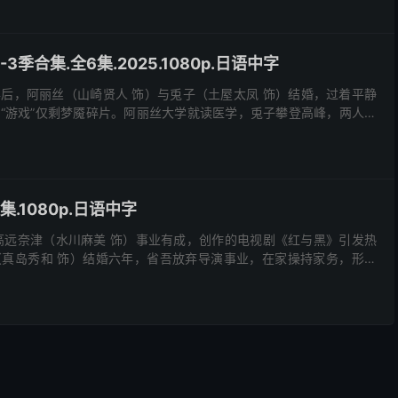
3季合集.全6集.2025.1080p.日语中字
后，阿丽丝（山崎贤人 饰）与兎子（土屋太凤 饰）结婚，过着平静
“游戏”仅剩梦魇碎片。阿丽丝大学就读医学，兎子攀登高峰，两人偶
龙二（新营 饰）绑架兎子，将她送回今际之国，阿丽...
集.1080p.日语中字
高远奈津（水川麻美 饰）事业有成，创作的电视剧《红与黑》引发热
真岛秀和 饰）结婚六年，省吾放弃导演事业，在家操持家务，形同
维持肉体关系，却因奈津不孕与彼此疏远而暗藏裂痕。奈...