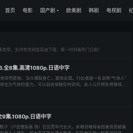
首页
电影
国产剧
欧美剧
韩剧
电视剧
等类型，支持夸克网盘高速下载，第一时间看热门日剧！
6.全8集.高清1080p.日语中字
体突然膨胀，当众爆裂身亡，震惊全国。行凶者是一名自称“气体人”
体化为气体的能力，可以自由穿梭任何空间。此人公开预告将继续制
造连环杀人案，嘲弄着警方的一切追捕行动。 停职中的刑警冈本贤治（小栗旬 ...
全9集.1080p.日语中字
数子（户田惠梨香 饰）在饥荒年代长大，亲眼目睹母亲因善良而被骗
利用人心谋生，将大麦茶冒充酒水售卖，在饮食店用一秒落泪的技能