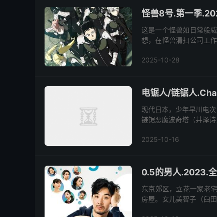
怪兽8号.第一季.202
这是一个怪兽如日常般威
想，在怪兽清扫公司工作
三部队队长大显身手，再
2025-10-28
电锯人/链锯人.Chai
现代日本，少年早川电次
链锯恶魔波奇塔（井泽诗
是他的挚友，两人相依为
2025-10-16
0.5的男人.2023.
东京郊区，立花一家老宅
房屋。女儿美智子（臼田
却成为难题：他已多年在家