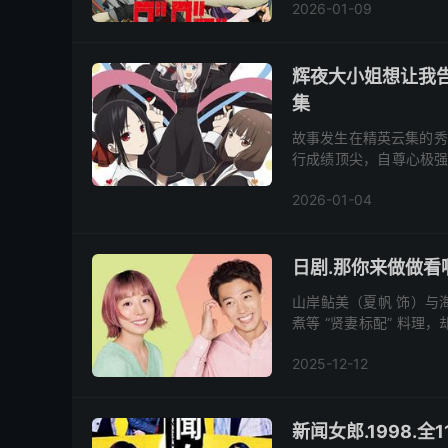
2026-01-09
辉夜大小姐想让我告
集
故事发生在精英云集的秀
行成绩顶尖，自尊心极强
2026-01-04
日剧.那你来做做看啊.
山岸鲇美（夏帆 饰）与
煮等 “贤妻标配” 料
子主义，坚信 “料理本该
2025-12-12
新闻女郎.1998.全1