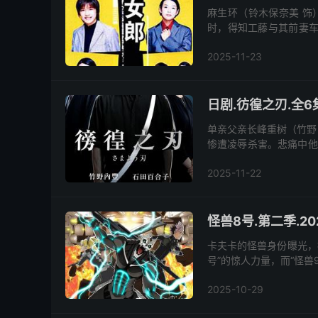
麻生环（铃木保奈美 饰
时，得知工藤与其前妻车
郎（长冢京三 饰）劝说下
2025-11-23
日剧.彷徨之刃.全6集
单亲父亲长峰重树（竹野
惨遭凌辱杀害。悲痛中他
崎敦也回家，长峰逼问出另
2025-11-22
怪兽8号.第二季.202
卡夫卡的怪兽身份曝光，
号”的惊人力量，而“怪兽
2025-10-29