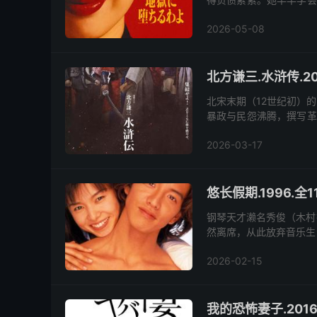
吸引客人。 数
2026-05-08
北方谦三.水浒传.20
北宋末期（12世纪初）
暴政与民怨沸腾，撰写革
朝廷。他与豪杰晁盖（反町
2026-03-17
悠长假期.1996.全
钢琴天才濑名秀俊（木村
然离席，从此放弃音乐生
所事事的颓废生活，整日
2026-02-15
我的恐怖妻子.2016