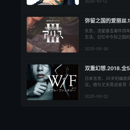
2025-10-12
弥留之国的爱丽丝.1-
东京，流星撞击事件四年
生活，记忆中今际之国的
尔被幻觉困扰。一神秘学者
2025-09-26
双重幻想.2018.全5
日本东京，35岁的编剧
议。她与丈夫高远省吾（
“第二个妈”。两人婚姻虽
2025-09-22