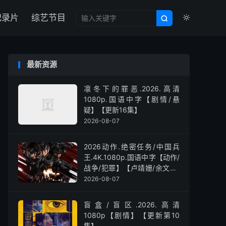

纪录片
综艺节目


最新资源
凛冬下的罪恶.2026.高清
1080p.国语中字【剧情/悬
疑】【更新16集】
2026-08-07
2026动作.绝密任务/中国兵
王.4K.1080p.国语中字【动作/
战争/犯罪】【卢靖姗/余文乐/
屈菁菁】
2026-08-07
盲盒/盲区.2026.高清
1080p【剧情】【更新第10
集】