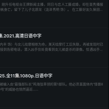
）刚升任电视台王牌新闻主播，同日与恋人工藤成婚，却在首秀播报
祸身亡，留下了儿子北原龙（泷泽秀明 饰）。 在工藤好友久保田六
，她暂管照顾北原龙。两人性格都固执倔强，同居后摩擦...
.2021.高清日语中字
内丰 饰）与女儿绘摩相依为命，某天绘摩打工后失联，再被发现时已
接到告密电话，潜入凶手住处竟看到女儿被虐杀的录像。恰遇凶手伴
一名凶手菅野的下落，愤而将其杀害。 因两名凶手均未...
5.全11集.1080p.日语中字
被编入由“最强部队长”鸣海弦率领的第1部队。他必须直面体内“怪兽8
9号”的威胁也悄然逼近……