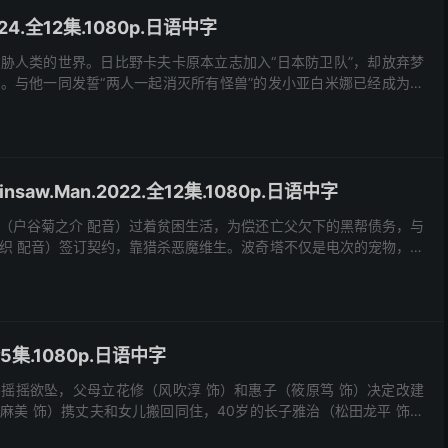
4.全12集.1080p.日语中字
胁人类的世界。日比野卡夫卡原本立志加入“日本防卫队”，却放弃梦
。与他一同发誓“两人一起消灭所有怪兽”的发小亚白米娜已经成为第
加上遇到了想要加入防卫队的后辈市川莱诺，以此为契机...
nsaw.Man.2022.全12集.1080p.日语中字
（户谷菊之介 配音）过着贫困生活，为偿还亡父欠下的黑帮债务，与
织 配音）签订契约，靠猎杀恶魔维生。波奇塔不仅是电次的宠物，更
命。一场黑帮的背叛让电次命丧黄泉，波奇塔却牺牲自己...
全5集.1080p.日语中字
摇摇欲坠，父母立花修（风吹淳 饰）和惠子（筱原笃 饰）决定改建
麻美 饰）携丈夫和女儿搬回同住，40岁的长子雅治（松田龙平 饰）
“茧居”，每日沉迷游戏《第五人格》，胡子拉碴、...