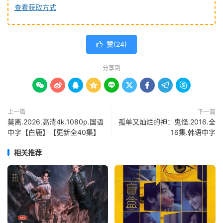
查看获取方式
赞(
24
)

分享到









上一篇
下一篇
莫离.2026.高清4k.1080p.国语
孤单又灿烂的神：鬼怪.2016.全
中字【白鹿】【更新全40集】
16集.韩语中字
相关推荐