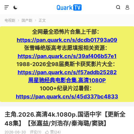




电视剧
国产剧
正文


全网最全恐怖片合集上千部：
https://pan.quark.cn/s/dcdb01793a09
张雪峰绝版高考志愿填报相关资源：
https://pan.quark.cn/s/39af406b57e1
1988-2026全98届奥斯卡获奖影片大全：
https://pan.quark.cn/s/f57addb25282
周星驰经典电影合集.高清1080P
1000+纪录片过暑假：
https://pan.quark.cn/s/45d337bc4833
主角.2026.高清4k.1080p.国语中字【更新全
48集】【张嘉益/刘浩存/秦海璐/窦骁】
2026-06-30
评论(1)
赞(
24
)
