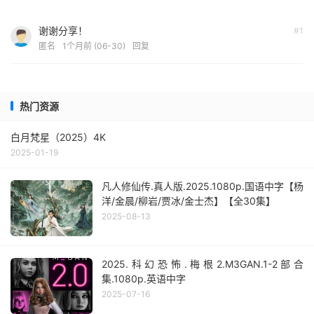
谢谢分享！
#1
匿名
1个月前 (06-30)
回复
热门资源
白月梵星（2025）4K
2025-01-19
凡人修仙传.真人版.2025.1080p.国语中字【杨
洋/金晨/柳岩/贾冰/金士杰】【全30集】
2025-08-13
2025.科幻恐怖.梅根2.M3GAN.1-2部合
集.1080p.英语中字
2025-07-16