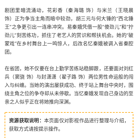
剧团里暗流涌动，花彩香（秦海璐 饰）与米兰（王晓晨
饰）正为争当主角而暗中较劲，胡三元与何大锤的“西北锤
王”之争更引出一连串冲突。易秦娥凭借一股“傻劲儿”和“拧
劲儿”刻苦练功，抓住了老艺人的赏识和帮扶机会。她的“破
蒙戏”在乡村舞台上一鸣惊人，后改名忆秦娥被调入省秦腔
团。
在省团，她不仅要在台上勤学苦练站稳脚跟，还要面对刘红
兵（窦骁 饰）与封潇潇（翟子路 饰）两位男性命运般的闯
入与纠缠。当她的演出屡获成功、终于站上舞台中央时，围
绕主角之位的争夺却从未停歇。当忆秦娥发现自己身边的至
亲之人似乎正在将她推向深渊。
资源获取说明：
本页面仅对影视作品进行整理与介绍，
获取方式请按提示操作。