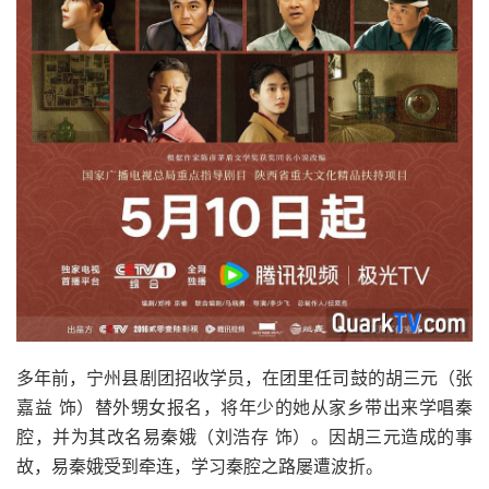
多年前，宁州县剧团招收学员，在团里任司鼓的胡三元（张
嘉益 饰）替外甥女报名，将年少的她从家乡带出来学唱秦
腔，并为其改名易秦娥（刘浩存 饰）。因胡三元造成的事
故，易秦娥受到牵连，学习秦腔之路屡遭波折。