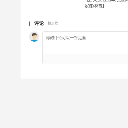
家栋/林雪】
评论
抢沙发