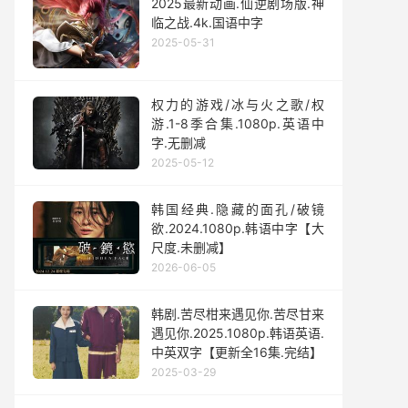
2025最新动画.仙逆剧场版.神
临之战.4k.国语中字
2025-05-31
权力的游戏/冰与火之歌/权
游.1-8季合集.1080p.英语中
字.无删减
2025-05-12
韩国经典.隐藏的面孔/破镜
欲.2024.1080p.韩语中字【大
尺度.未删减】
2026-06-05
韩剧.苦尽柑来遇见你.苦尽甘来
遇见你.2025.1080p.韩语英语.
中英双字【更新全16集.完结】
2025-03-29