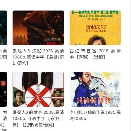
p.英
鬼玩人6.炼狱.2026.高清
西虹市首富.2018.高清
/同
1080p.英语中字【悬疑/奇
4k【喜剧】【沈腾】
幻/恐怖】
和为
嫌疑人X的献身.2008.高清
老电影.八仙的传说.1985.高
高清
1080p.日语中字【东野圭
清1080p
惊悚】
吾】【犯罪/剧情/悬疑】
/林