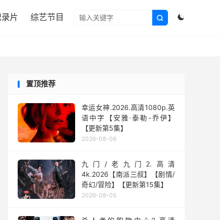

纪录片
综艺节目


置顶推荐
幸运女神.2026.高清1080p.英
语中字【安雅·泰勒-乔伊】
【更新第5集】
2026-08-06
九门/老九门2.高清
4k.2026【南派三叔】【剧情/
奇幻/冒险】【更新第15集】
2026-08-05