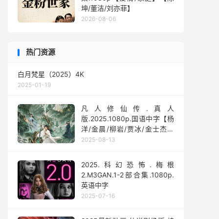
坤/董洁/刘亦菲】
2026-08-06
热门资源
白月梵星（2025）4K
2025-01-19
凡人修仙传.真人
版.2025.1080p.国语中字【杨
洋/金晨/柳岩/贾冰/金士杰】
【全30集】
2025-08-13
2025.科幻恐怖.梅根
2.M3GAN.1-2部合集.1080p.
英语中字
2025-07-16