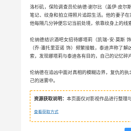
洛杉矶，保险调查员伦纳德·谢尔比（盖伊·皮尔
笔记、纹身和拍立得照片追踪生活。他的妻子在家
他每隔几分钟便忘记当前处境，依靠纹身上的线索
伦纳德结识酒吧女招待娜塔莉（凯瑞-安·莫斯
（乔·潘托里亚诺 饰）频繁接触，泰迪声称了
索，发现娜塔莉与泰迪各有目的，自己的记忆碎
伦纳德在追凶中面对真相的模糊边界，复仇的执
己的迷雾中。
资源获取说明：
本页面仅对影视作品进行整理
查看获取方式