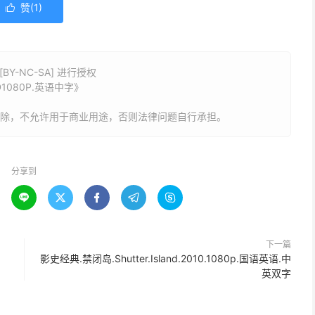
赞(
1
)

Y-NC-SA] 进行授权
D1080P.英语中字》
删除，不允许用于商业用途，否则法律问题自行承担。
分享到





下一篇
影史经典.禁闭岛.Shutter.Island.2010.1080p.国语英语.中
英双字