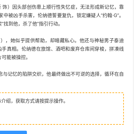
斯 饰）因头部创伤患上顺行性失忆症，无法形成新记忆，靠
中被凶手杀害，伦纳德誓要复仇，锁定嫌疑人“约翰·G”。
“找到他，杀了他”指引行动。
 饰），她似乎提供帮助，却暗藏私心。他还与神秘男子泰迪
解凶手真相。伦纳德在旅馆、酒吧和废弃仓库间穿梭，拼凑线
片可能被操控。
念与记忆的陷阱交织，他最终做出不可逆的选择，循环在自
与介绍，获取方式请按提示操作。