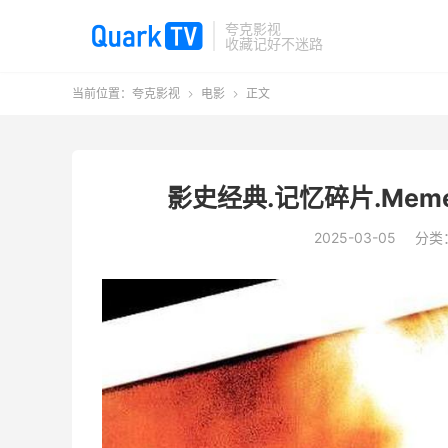
夸克影视
收藏记好不迷路
当前位置：
夸克影视
电影
正文


影史经典.记忆碎片.Mement
2025-03-05
分类