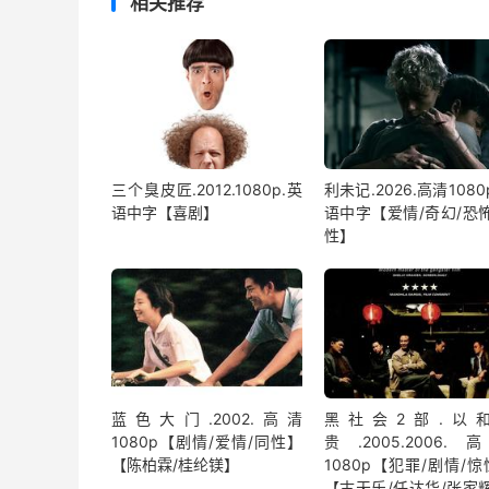
相关推荐
三个臭皮匠.2012.1080p.英
利未记.2026.高清1080
语中字【喜剧】
语中字【爱情/奇幻/恐怖
性】
蓝色大门.2002.高清
黑社会2部.以
1080p【剧情/爱情/同性】
贵.2005.2006.
【陈柏霖/桂纶镁】
1080p【犯罪/剧情/
【古天乐/任达华/张家辉