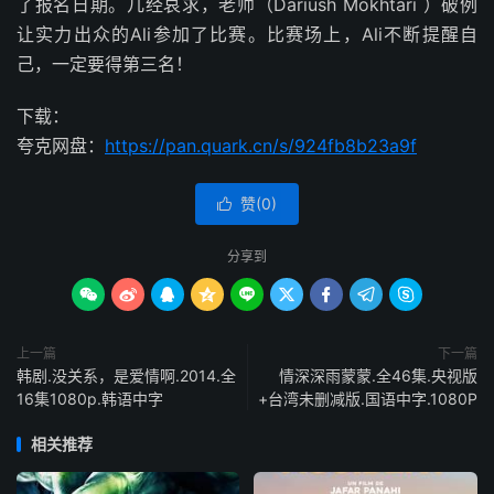
了报名日期。几经哀求，老师（Dariush Mokhtari ）破例
让实力出众的Ali参加了比赛。比赛场上，Ali不断提醒自
己，一定要得第三名！
下载：
夸克网盘：
https://pan.quark.cn/s/924fb8b23a9f
赞(
0
)

分享到









上一篇
下一篇
韩剧.没关系，是爱情啊.2014.全
情深深雨蒙蒙.全46集.央视版
16集1080p.韩语中字
+台湾未删减版.国语中字.1080P
相关推荐