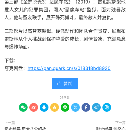
第三部《金蝉脱壳3：恶魔车站》（2019）：雷追踪绑架他
爱人女儿的犯罪集团，闯入“恶魔车站”监狱。面对残暴敌
人，他与盟友联手，展开殊死搏斗，最终救人并复仇。
三部影片以高智商越狱、硬派动作和团队合作贯穿，展现布
雷斯林从个人挑战到保护挚爱的成长，剧情紧凑，充满悬念
与爆炸场面。
下载：
夸克网盘：
https://pan.quark.cn/s/018318bd8920
赞(
1
)

分享到









上一篇
下一篇
影史经典.忠犬八公的故
影史经典.怦然心