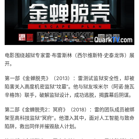
电影围绕越狱专家雷·布雷斯林（西尔维斯特·史泰龙饰）展
开。
第一部《金蝉脱壳》（2013）：雷测试监狱安全性，却被
陷害关入高度机密监狱“坟墓”。他与狱友埃米尔（阿诺·施瓦
辛格饰）联手，破解监狱设计，成功逃脱，揭露幕后阴谋。
第二部《金蝉脱壳2：冥府》（2018）：雷的团队成员被绑
架至高科技监狱“冥府”。他潜入其中，面对人工智能与致命
陷阱，救出同伴并摧毁敌人计划。