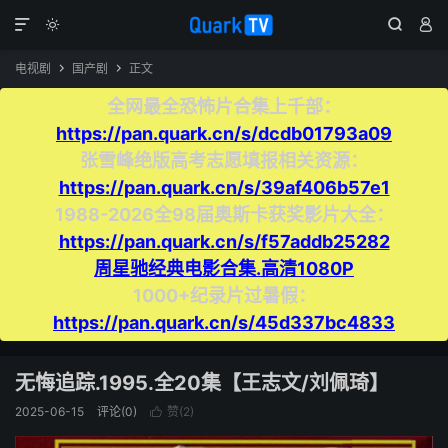




电视剧
国产剧
正文


全网最全恐怖片合集上千部：
https://pan.quark.cn/s/dcdb01793a09
张雪峰绝版高考志愿填报相关资源：
https://pan.quark.cn/s/39af406b57e1
1988-2026全98届奥斯卡获奖影片大全：
https://pan.quark.cn/s/f57addb25282
周星驰经典电影合集.高清1080P
1000+纪录片过暑假：
https://pan.quark.cn/s/45d337bc4833
无悔追踪.1995.全20集【王志文/刘佩琦】
2025-06-15
评论(0)
赞(
2
)
