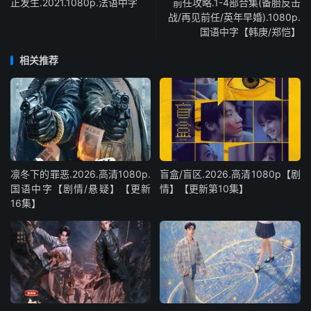
正发生.2021.1080p.法语中字
前任攻略.1-4部合集(备胎反击
战/再见前任/英年早婚).1080p.
国语中字【韩庚/郑恺】
相关推荐
凛冬下的罪恶.2026.高清1080p.
盲盒/盲区.2026.高清1080p【剧
国语中字【剧情/悬疑】【更新
情】【更新第10集】
16集】