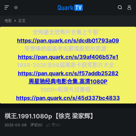




电影
正文

全网最全恐怖片合集上千部：
https://pan.quark.cn/s/dcdb01793a09
张雪峰绝版高考志愿填报相关资源：
https://pan.quark.cn/s/39af406b57e1
1988-2026全98届奥斯卡获奖影片大全：
https://pan.quark.cn/s/f57addb25282
周星驰经典电影合集.高清1080P
1000+纪录片过暑假：
https://pan.quark.cn/s/45d337bc4833
棋王.1991.1080p【徐克 梁家辉】
2025-03-08
评论(0)
赞(
0
)
