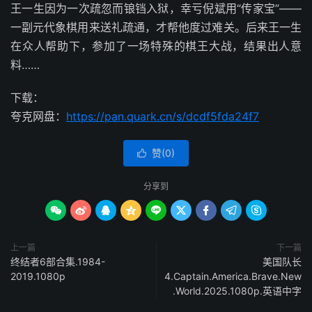
王一生因为一次疏忽而锒铛入狱，幸亏倪斌用“传家宝”——
一副元代象棋用来送礼疏通，才帮他度过难关。后来王一生
在众人帮助下，参加了一场特殊的棋王大战，结果出人意
料……
下载：
夸克网盘：
https://pan.quark.cn/s/dcdf5fda24f7
赞(
0
)

分享到









上一篇
下一篇
终结者6部合集.1984-
美国队长
2019.1080p
4.Captain.America.Brave.New
.World.2025.1080p.英语中字