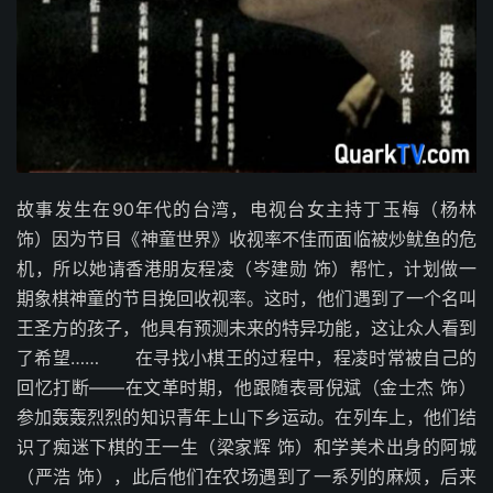
故事发生在90年代的台湾，电视台女主持丁玉梅（杨林
饰）因为节目《神童世界》收视率不佳而面临被炒鱿鱼的危
机，所以她请香港朋友程凌（岑建勋 饰）帮忙，计划做一
期象棋神童的节目挽回收视率。这时，他们遇到了一个名叫
王圣方的孩子，他具有预测未来的特异功能，这让众人看到
了希望…… 在寻找小棋王的过程中，程凌时常被自己的
回忆打断——在文革时期，他跟随表哥倪斌（金士杰 饰）
参加轰轰烈烈的知识青年上山下乡运动。在列车上，他们结
识了痴迷下棋的王一生（梁家辉 饰）和学美术出身的阿城
（严浩 饰），此后他们在农场遇到了一系列的麻烦，后来