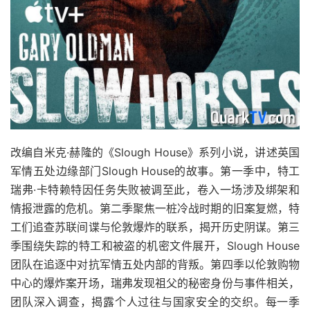
改编自米克·赫隆的《Slough House》系列小说，讲述英国
军情五处边缘部门Slough House的故事。第一季中，特工
瑞弗·卡特赖特因任务失败被调至此，卷入一场涉及绑架和
情报泄露的危机。第二季聚焦一桩冷战时期的旧案复燃，特
工们追查苏联间谍与伦敦爆炸的联系，揭开历史阴谋。第三
季围绕失踪的特工和被盗的机密文件展开，Slough House
团队在追逐中对抗军情五处内部的背叛。第四季以伦敦购物
中心的爆炸案开场，瑞弗发现祖父的秘密身份与事件相关，
团队深入调查，揭露个人过往与国家安全的交织。每一季