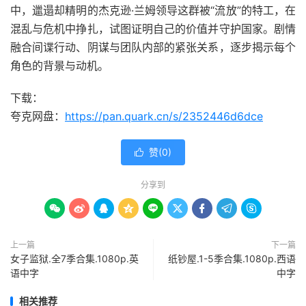
中，邋遢却精明的杰克逊·兰姆领导这群被“流放”的特工，在
混乱与危机中挣扎，试图证明自己的价值并守护国家。剧情
融合间谍行动、阴谋与团队内部的紧张关系，逐步揭示每个
角色的背景与动机。
下载：
夸克网盘：
https://pan.quark.cn/s/2352446d6dce
赞(
0
)

分享到









上一篇
下一篇
女子监狱.全7季合集.1080p.英
纸钞屋.1-5季合集.1080p.西语
语中字
中字
相关推荐