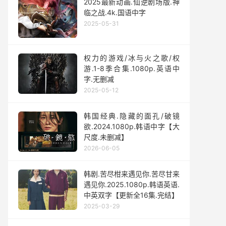
2025最新动画.仙逆剧场版.神
临之战.4k.国语中字
2025-05-31
权力的游戏/冰与火之歌/权
游.1-8季合集.1080p.英语中
字.无删减
2025-05-12
韩国经典.隐藏的面孔/破镜
欲.2024.1080p.韩语中字【大
尺度.未删减】
2026-06-05
韩剧.苦尽柑来遇见你.苦尽甘来
遇见你.2025.1080p.韩语英语.
中英双字【更新全16集.完结】
2025-03-29