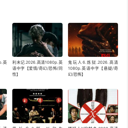
p.英
利未记.2026.高清1080p.英
鬼玩人6.炼狱.2026.高清
语中字【爱情/奇幻/恐怖/同
1080p.英语中字【悬疑/奇
性】
幻/恐怖】