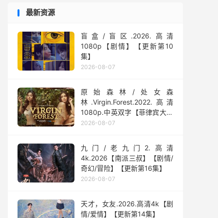
最新资源
盲盒/盲区.2026.高清
1080p【剧情】【更新第10
集】
2026-08-07
原始森林/处女森
林.Virgin.Forest.2022.高清
1080p.中英双字【菲律宾大尺
度】
2026-08-07
九门/老九门2.高清
4k.2026【南派三叔】【剧情/
奇幻/冒险】【更新第16集】
2026-08-07
天才，女友.2026.高清4k【剧
情/爱情】【更新第14集】