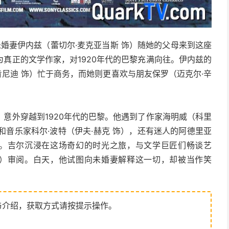
未婚妻伊内兹（蕾切尔·麦克亚当斯 饰）随她的父母来到这座
真正的文学作家，对1920年代的巴黎充满向往。伊内兹的
肯尼迪 饰）忙于商务，而她则更喜欢与朋友保罗（迈克尔·辛
意外穿越到1920年代的巴黎。他遇到了作家海明威（科里
）和音乐家科尔·波特（伊夫·赫克 饰），还有迷人的阿德里亚
人。吉尔沉浸在这场奇幻的时光之旅，与文学巨匠们畅谈艺
饰）审阅。白天，他试图向未婚妻解释这一切，却被当作笑
与介绍，获取方式请按提示操作。