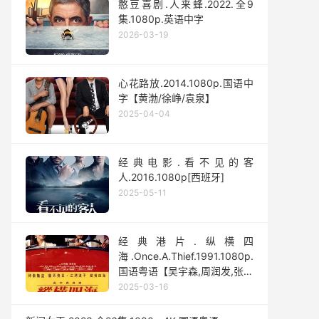
憨豆喜剧.人来蜂.2022.全9
集.1080p.英语中字
2026-03-19
心花路放.2014.1080p.国语中
字【黄渤/徐峥/袁泉】
2025-04-04
经典电影.看不见的客
人.2016.1080p[西班牙]
2025-05-11
经典港片.纵横四
海.Once.A.Thief.1991.1080p.
国语粤语【吴宇森,周润发,张国
荣,钟楚红】
2025-03-16