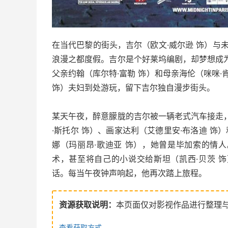
在当代巴黎的街头，吉尔（欧文·威尔逊 饰）与
浪漫之都度假。吉尔是个好莱坞编剧，却梦想成为
父亲约翰（库尔特·富勒 饰）和母亲海伦（咪咪·
饰）夫妇到处游玩，留下吉尔独自漫步街头。
某天午夜，醉意朦胧的吉尔被一辆老式汽车接走，
·斯托尔 饰）、画家达利（艾德里安·布洛迪 饰
娜（玛丽昂·歌迪亚 饰），她曾是毕加索的情
术，甚至将自己的小说交给斯坦（凯西·贝茨 
话。每当午夜钟声响起，他再次踏上旅程。
资源获取说明：
本页面仅对影视作品进行整理
查看获取方式