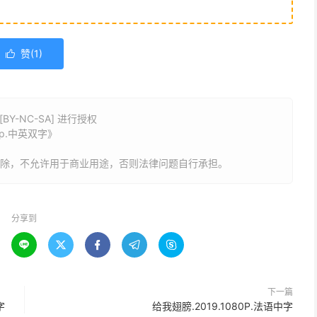
赞(
1
)

Y-NC-SA] 进行授权
80p.中英双字》
删除，不允许用于商业用途，否则法律问题自行承担。
分享到





下一篇
字
给我翅膀.2019.1080P.法语中字