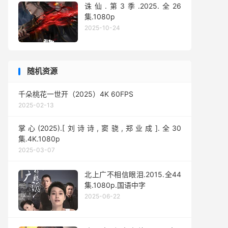
诛仙.第3季.2025.全26
集.1080p
2025-10-24
随机资源
千朵桃花一世开（2025）4K 60FPS
2025-02-13
掌心(2025).[刘诗诗,窦骁,郑业成].全30
集.4K.1080p
2025-03-07
北上广不相信眼泪.2015.全44
集.1080p.国语中字
2025-06-22