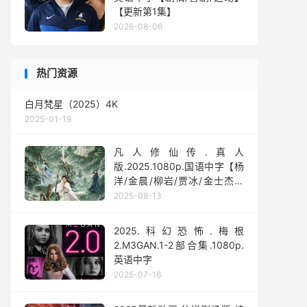
【更新第1集】
2026-08-06
热门资源
白月梵星（2025）4K
2025-01-19
凡人修仙传.真人
版.2025.1080p.国语中字【杨
洋/金晨/柳岩/贾冰/金士杰】
【全30集】
2025-08-13
2025.科幻恐怖.梅根
2.M3GAN.1-2部合集.1080p.
英语中字
2025-07-16