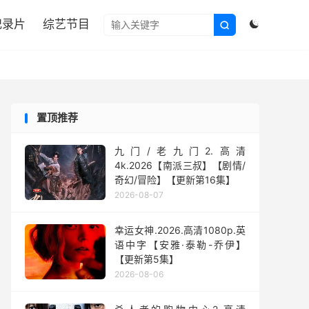

纪录片
综艺节目


置顶推荐
九门/老九门2.高清
4k.2026【南派三叔】【剧情/
奇幻/冒险】【更新第16集】
2026-08-07
幸运女神.2026.高清1080p.英
语中字【安雅·泰勒-乔伊】
【更新第5集】
2026-08-06