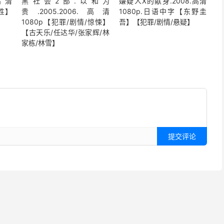
高清
黑社会2部.以和为
嫌疑人X的献身.2008.高清
同性】
贵.2005.2006.高清
1080p.日语中字【东野圭
1080p【犯罪/剧情/惊悚】
吾】【犯罪/剧情/悬疑】
【古天乐/任达华/张家辉/林
家栋/林雪】
提交评论