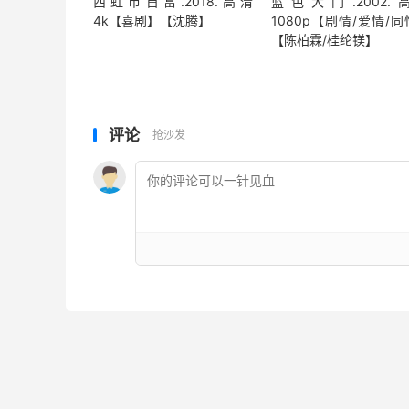
西虹市首富.2018.高清
蓝色大门.2002.
4k【喜剧】【沈腾】
1080p【剧情/爱情/
【陈柏霖/桂纶镁】
评论
抢沙发