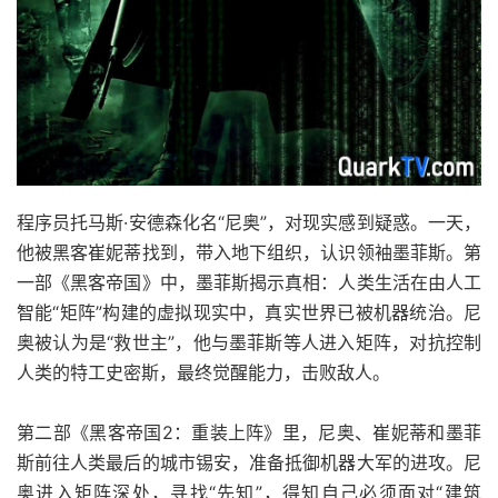
程序员托马斯·安德森化名“尼奥”，对现实感到疑惑。一天，
他被黑客崔妮蒂找到，带入地下组织，认识领袖墨菲斯。第
一部《黑客帝国》中，墨菲斯揭示真相：人类生活在由人工
智能“矩阵”构建的虚拟现实中，真实世界已被机器统治。尼
奥被认为是“救世主”，他与墨菲斯等人进入矩阵，对抗控制
人类的特工史密斯，最终觉醒能力，击败敌人。
第二部《黑客帝国2：重装上阵》里，尼奥、崔妮蒂和墨菲
斯前往人类最后的城市锡安，准备抵御机器大军的进攻。尼
奥进入矩阵深处，寻找“先知”，得知自己必须面对“建筑