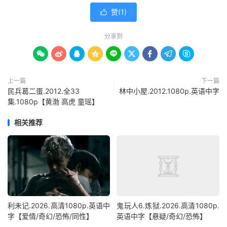
赞(
1
)

分享到









上一篇
下一篇
民兵葛二蛋.2012.全33
林中小屋.2012.1080p.英语中字
集.1080p【黄渤 高虎 童瑶】
相关推荐
利未记.2026.高清1080p.英语中
鬼玩人6.炼狱.2026.高清1080p.
字【爱情/奇幻/恐怖/同性】
英语中字【悬疑/奇幻/恐怖】