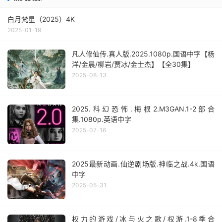
白月梵星（2025）4K
2025-01-19
凡人修仙传.真人版.2025.1080p.国语中字【杨
洋/金晨/柳岩/贾冰/金士杰】【全30集】
2025-08-13
2025.科幻恐怖.梅根2.M3GAN.1-2部合
集.1080p.英语中字
2025-07-16
2025最新动画.仙逆剧场版.神临之战.4k.国语
中字
2025-05-31
权力的游戏/冰与火之歌/权游.1-8季合