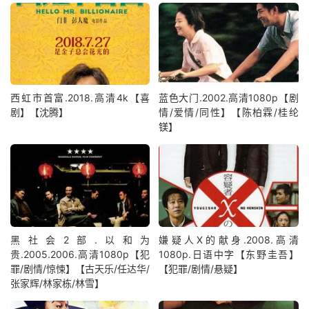
西虹市首富.2018.高清4k【喜
蓝色大门.2002.高清1080p【剧
剧】【沈腾】
情/爱情/同性】【陈柏霖/桂纶
镁】
黑社会2部.以和为
嫌疑人X的献身.2008.高清
贵.2005.2006.高清1080p【犯
1080p.日语中字【东野圭吾】
罪/剧情/惊悚】【古天乐/任达华/
【犯罪/剧情/悬疑】
张家辉/林家栋/林雪】