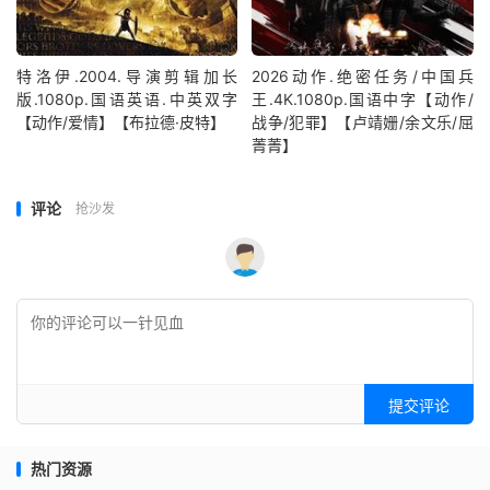
特洛伊.2004.导演剪辑加长
2026动作.绝密任务/中国兵
版.1080p.国语英语.中英双字
王.4K.1080p.国语中字【动作/
【动作/爱情】【布拉德·皮特】
战争/犯罪】【卢靖姗/余文乐/屈
菁菁】
评论
抢沙发
提交评论
热门资源