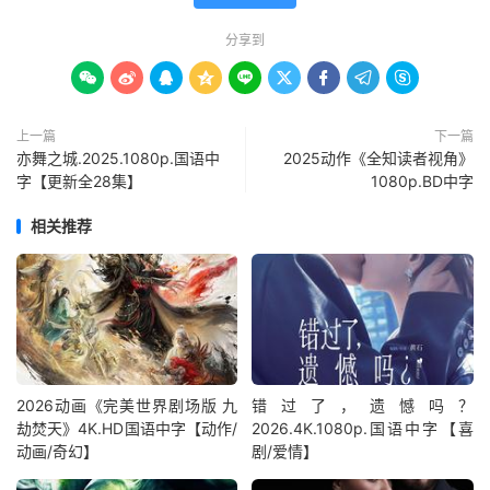
分享到









上一篇
下一篇
亦舞之城.2025.1080p.国语中
2025动作《全知读者视角》
字【更新全28集】
1080p.BD中字
相关推荐
2026动画《完美世界剧场版 九
错过了，遗憾吗？
劫焚天》4K.HD国语中字【动作/
2026.4K.1080p.国语中字【喜
动画/奇幻】
剧/爱情】