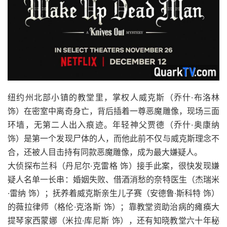
纽约州北部小镇的教堂里，掌权人威克斯（乔什·布洛林
饰）在密室中离奇身亡，背后插着一尊恶魔雕像，现场三面
环墙，无第二人出入痕迹。年轻神父贾德（乔什·奥康纳
饰）是第一个发现尸体的人，而他此前不仅与威克斯理念不
合，还被人目击持有同款恶魔雕像，成为最大嫌疑人。
大侦探布兰科（丹尼尔·克雷格 饰）接手此案，很快发现嫌
疑人名单一长串：婚姻失败、借酒消愁的奈特医生（杰瑞米
·雷纳 饰）；抚养着威克斯亲生儿子赛（安德鲁·斯科特 饰）
的薇拉律师（格伦·克洛斯 饰）；靠教堂资助治病的瘫痪大
提琴家西蒙娜（米拉·库尼斯 饰），还有知晓教堂六十年秘