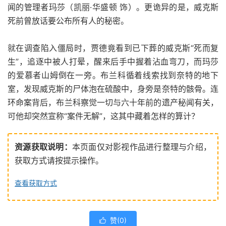
闻的管理者玛莎（凯丽·华盛顿 饰）。更诡异的是，威克斯
死前曾放话要公布所有人的秘密。
就在调查陷入僵局时，贾德竟看到已下葬的威克斯“死而复
生”，追逐中被人打晕，醒来后手中握着沾血弯刀，而玛莎
的爱慕者山姆倒在一旁。布兰科循着线索找到奈特的地下
室，发现威克斯的尸体泡在硫酸中，身旁是奈特的骸骨。连
环命案背后，布兰科察觉一切与六十年前的遗产秘闻有关，
可他却突然宣称“案件无解”，这其中藏着怎样的算计？
资源获取说明：
本页面仅对影视作品进行整理与介绍，
获取方式请按提示操作。
查看获取方式
赞(
0
)
