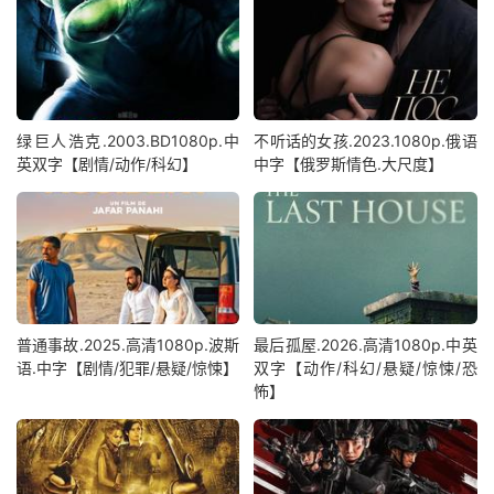
绿巨人浩克.2003.BD1080p.中
不听话的女孩.2023.1080p.俄语
英双字【剧情/动作/科幻】
中字【俄罗斯情色.大尺度】
普通事故.2025.高清1080p.波斯
最后孤屋.2026.高清1080p.中英
语.中字【剧情/犯罪/悬疑/惊悚】
双字【动作/科幻/悬疑/惊悚/恐
怖】