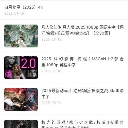
白月梵星（2025）4K
2025-01-19
凡人修仙传.真人版.2025.1080p.国语中字【杨
洋/金晨/柳岩/贾冰/金士杰】【全30集】
2025-08-13
2025.科幻恐怖.梅根2.M3GAN.1-2部合
集.1080p.英语中字
2025-07-16
2025最新动画.仙逆剧场版.神临之战.4k.国语
中字
2025-05-31
权力的游戏/冰与火之歌/权游.1-8季合