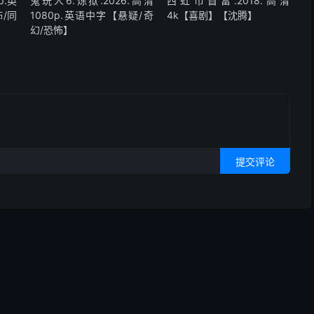
p.英
鬼玩人6.炼狱.2026.高清
西虹市首富.2018.高清
/同
1080p.英语中字【悬疑/奇
4k【喜剧】【沈腾】
幻/恐怖】
提交评论