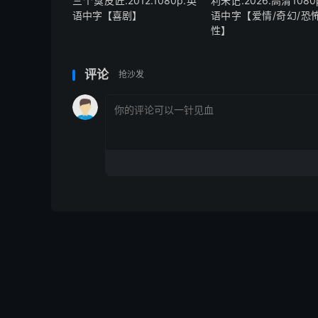
三个臭皮匠.2012.1080p.英
利未记.2026.高清1080
语中字【喜剧】
语中字【爱情/奇幻/恐怖
性】
评论
抢沙发