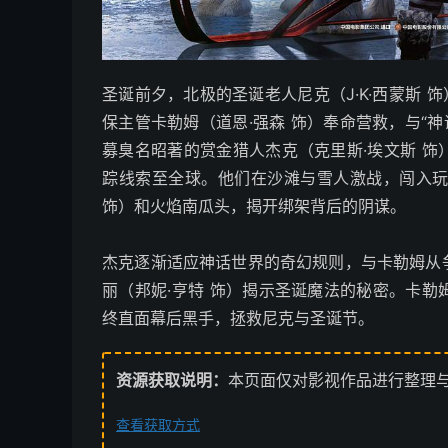
圣诞前夕，北极的圣诞老人尼克（J·K·西蒙斯 
保主管卡勒姆（道恩·强森 饰）奉命营救，与“
募臭名昭著的赏金猎人杰克（克里斯·埃文斯 
踪线索至全球。他们在沙滩与雪人激战，闯入玩
饰）和火焰南瓜头，揭开绑架背后的阴谋。
杰克逐渐适应神话世界的奇幻规则，与卡勒姆从
丽（邦妮·亨特 饰）揭示圣诞魔法的秘密。卡
终直面幕后黑手，拯救尼克与圣诞节。
资源获取说明：
本页面仅对影视作品进行整理
查看获取方式