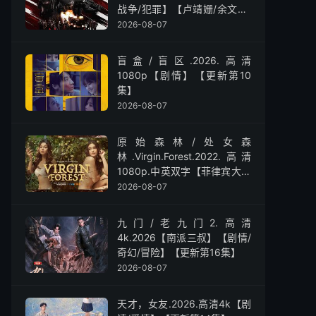
战争/犯罪】【卢靖姗/余文乐/
屈菁菁】
2026-08-07
盲盒/盲区.2026.高清
1080p【剧情】【更新第10
集】
2026-08-07
原始森林/处女森
林.Virgin.Forest.2022.高清
1080p.中英双字【菲律宾大尺
度】
2026-08-07
九门/老九门2.高清
4k.2026【南派三叔】【剧情/
奇幻/冒险】【更新第16集】
2026-08-07
天才，女友.2026.高清4k【剧