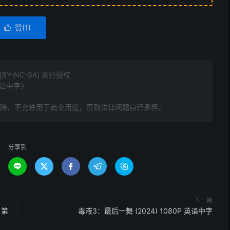
赞(
1
)

Y-NC-SA] 进行授权
英语中字》
删除，不允许用于商业用途，否则法律问题自行承担。
分享到





下一篇
 第
毒液3：最后一舞 (2024) 1080P 英语中字