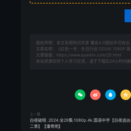
版权声明：本文采用知识共享 署名4.0国际许可协议 [B
文章名称：《红色一号：冬日行动 (2024) 1080P 
文章链接：
https://www.quarktv.com/25.html
本站资源仅供个人学习交流，请于下载后24小时内




上一篇
白夜破晓 .2024.全29集.1080p.4k.国语中字【白夜追凶
二季】【潘粤明】