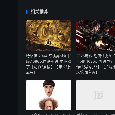
相关推荐
特洛伊.2004.导演剪辑加长
2026动作.绝密任务/
版.1080p.国语英语.中英双
王.4K.1080p.国语中
字【动作/爱情】【布拉德·
作/战争/犯罪】【卢靖姗
皮特】
文乐/屈菁菁】