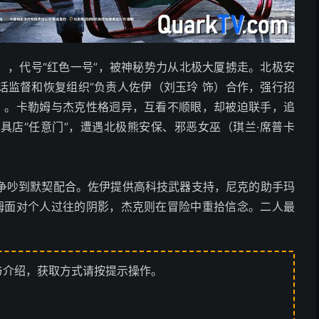
饰），代号“红色一号”，被神秘势力从北极大厦掳走。北极安
神话监督和恢复组织”负责人佐伊（刘玉玲 饰）合作，强行招
饰）。卡勒姆与杰克性格迥异，互看不顺眼，却被迫联手，追
具店“任意门”，遭遇北极熊安保、邪恶女巫（琪兰·席普卡
争吵到默契配合。佐伊提供高科技武器支持，尼克的助手玛
勒姆面对个人过往的阴影，杰克则在冒险中重拾信念。二人最
与介绍，获取方式请按提示操作。