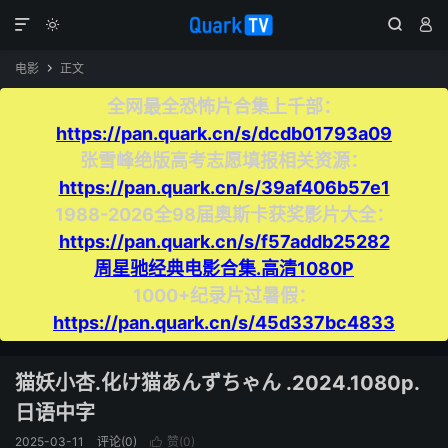




电影
正文

全网最全恐怖片合集上千部：
https://pan.quark.cn/s/dcdb01793a09
张雪峰绝版高考志愿填报相关资源：
https://pan.quark.cn/s/39af406b57e1
1988-2026全98届奥斯卡获奖影片大全：
https://pan.quark.cn/s/f57addb25282
周星驰经典电影合集.高清1080P
1000+纪录片过暑假：
https://pan.quark.cn/s/45d337bc4833
猫妖小杏.化け猫あんずちゃん .2024.1080p.
日语中字
2025-03-11
评论(0)
赞(
0
)
