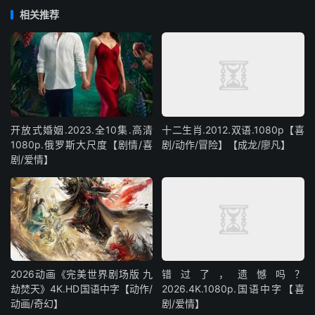
相关推荐
开放式婚姻.2023.全10集.高清
十二生肖.2012.双语.1080p【喜
1080p.俄罗斯大尺度【剧情/喜
剧/动作/冒险】【成龙/廖凡】
剧/爱情】
2026动画《完美世界剧场版 九
错过了，遗憾吗？
劫焚天》4K.HD国语中字【动作/
2026.4K.1080p.国语中字【喜
动画/奇幻】
剧/爱情】