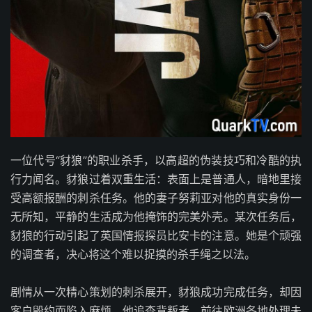
一位代号“豺狼”的职业杀手，以高超的伪装技巧和冷酷的执
行力闻名。豺狼过着双重生活：表面上是普通人，暗地里接
受高额报酬的刺杀任务。他的妻子努莉亚对他的真实身份一
无所知，平静的生活成为他掩饰的完美外壳。某次任务后，
豺狼的行动引起了英国情报探员比安卡的注意。她是个顽强
的调查者，决心将这个难以捉摸的杀手绳之以法。
剧情从一次精心策划的刺杀展开，豺狼成功完成任务，却因
客户毁约而陷入麻烦。他追查背叛者，前往欧洲各地处理未