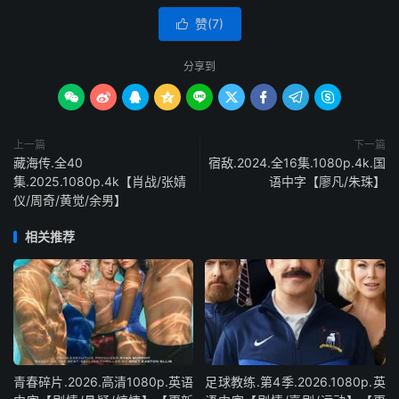
赞(
7
)

分享到









上一篇
下一篇
藏海传.全40
宿敌.2024.全16集.1080p.4k.国
集.2025.1080p.4k【肖战/张婧
语中字【廖凡/朱珠】
仪/周奇/黄觉/余男】
相关推荐
青春碎片.2026.高清1080p.英语
足球教练.第4季.2026.1080p.英