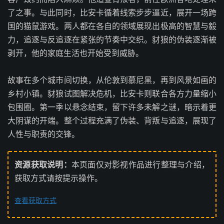
了之事。与此同时，比安卡循着线索步步逼近，展开一场跨
国的猫鼠游戏。两人都在各自的领域展现出极高的智慧与毅
力，追逐与反追逐在紧张的节奏中交织。豺狼的伪装逐渐被
剥开，他的家庭生活也开始受到威胁。
故事在多个城市间切换，从伦敦到慕尼黑，再到风景如画的
乡村小镇。豺狼试图解决危机，比安卡则联合各方力量缩小
包围圈。第一季以悬念结束，留下许多未解之谜，暗示着更
大阴谋的开端。整个过程充满了伪装、背叛与追逐，展现了
人性与职责的交锋。
资源获取说明：
本页面仅对影视作品进行整理与介绍，
获取方式请按提示操作。
查看获取方式