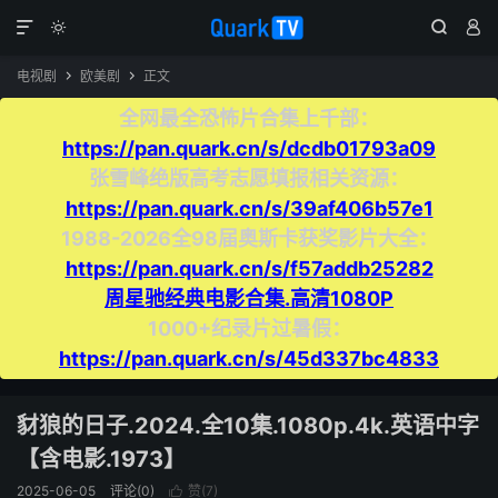




电视剧
欧美剧
正文


全网最全恐怖片合集上千部：
https://pan.quark.cn/s/dcdb01793a09
张雪峰绝版高考志愿填报相关资源：
https://pan.quark.cn/s/39af406b57e1
1988-2026全98届奥斯卡获奖影片大全：
https://pan.quark.cn/s/f57addb25282
周星驰经典电影合集.高清1080P
1000+纪录片过暑假：
https://pan.quark.cn/s/45d337bc4833
豺狼的日子.2024.全10集.1080p.4k.英语中字
【含电影.1973】
2025-06-05
评论(0)
赞(
7
)
