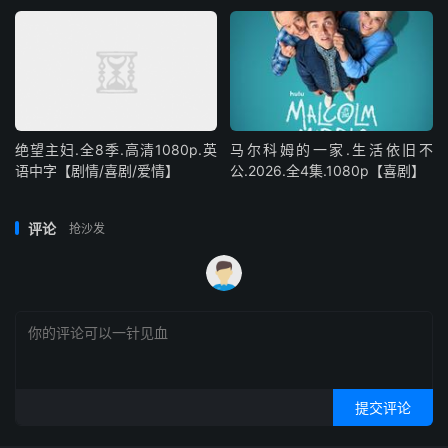
绝望主妇.全8季.高清1080p.英
马尔科姆的一家.生活依旧不
语中字【剧情/喜剧/爱情】
公.2026.全4集.1080p【喜剧】
评论
抢沙发
提交评论